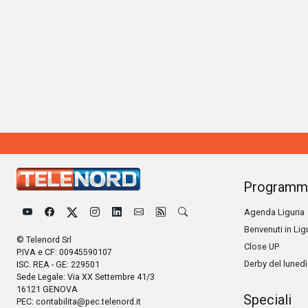
Programm
Agenda Liguria
Benvenuti in Lig
© Telenord Srl
Close UP
P.IVA e CF: 00945590107
Derby del lunedì
ISC. REA - GE: 229501
Sede Legale: Via XX Settembre 41/3
16121 GENOVA
Speciali
PEC:
contabilita@pec.telenord.it