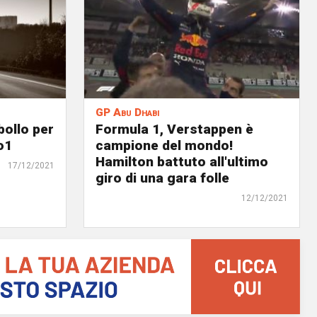
GP Abu Dhabi
bollo per
Formula 1, Verstappen è
o1
campione del mondo!
Hamilton battuto all'ultimo
17/12/2021
giro di una gara folle
12/12/2021