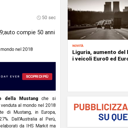
50 sec
39;auto compie 50 anni
novità
Liguria, aumento del 
i veicoli Euro0 ed Eur
io della Mustang
che si
iù venduta al mondo nel 2018
ite di Mustang, in Europa,
7%. Dall'Australia al Perù,
 elaborati da IHS Markit ma