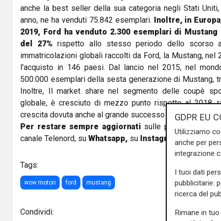
anche la best seller della sua categoria negli Stati Uniti
anno, ne ha venduti 75.842 esemplari.
Inoltre, in Europ
2019, Ford ha venduto 2.300 esemplari di Mustang
del 27%
rispetto allo stesso periodo dello scorso a
immatricolazioni globali raccolti da Ford, la Mustang, nel
l'acquisto in 146 paesi. Dal lancio nel 2015, nel mond
500.000 esemplari della sesta generazione di Mustang, tra
Inoltre, Il market share nel segmento delle coupè spor
globale, è cresciuto di mezzo punto rispetto al 2018, 
crescita dovuta anche al grande successo della Mustang Bu
GDPR EU C
Per restare sempre aggiornati
sulle principali notizi
Utilizziamo co
canale Telenord, su
Whatsapp,
su
Instagram
,
su
Youtub
anche per pers
integrazione 
Tags:
I tuoi dati per
pubblicitarie: 
wow motori
ford
mustang
ricerca del pub
Condividi:
Rimane in tuo 