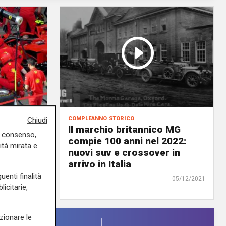
compleanno storico
Chiudi
Ferrari:
Il marchio britannico MG
uo consenso,
à i
compie 100 anni nel 2022:
ità mirata e
nuovi suv e crossover in
arrivo in Italia
07/12/2021
uenti finalità
di Redazione
05/12/2021
icitarie,
zionare le