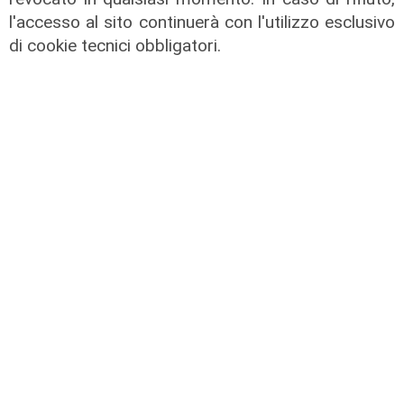
l'accesso al sito continuerà con l'utilizzo esclusivo
di cookie tecnici obbligatori.
La festa
80 anni di Sampdoria, il 12 agosto
spettacolo al Porto Antico con 450
droni
04/08/2026
di Filippo Serio