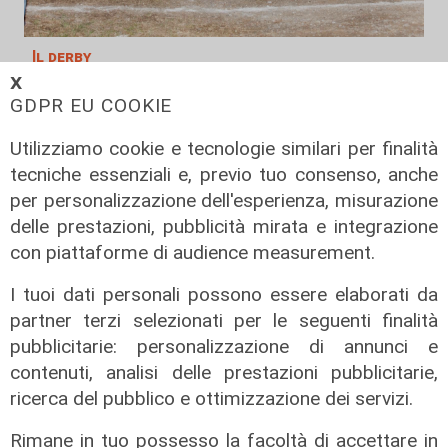
Il derby
𝗫
Mignanego: il 28 agosto la partita
GDPR EU COOKIE
dell'estate, preti e suore contro
sindaci e parlamentari
Utilizziamo cookie e tecnologie similari per finalità
08/08/2026
tecniche essenziali e, previo tuo consenso, anche
di Redazione
per personalizzazione dell'esperienza, misurazione
delle prestazioni, pubblicità mirata e integrazione
con piattaforme di audience measurement.
I tuoi dati personali possono essere elaborati da
partner terzi selezionati per le seguenti finalità
pubblicitarie: personalizzazione di annunci e
contenuti, analisi delle prestazioni pubblicitarie,
ricerca del pubblico e ottimizzazione dei servizi.
Rimane in tuo possesso la facoltà di accettare in