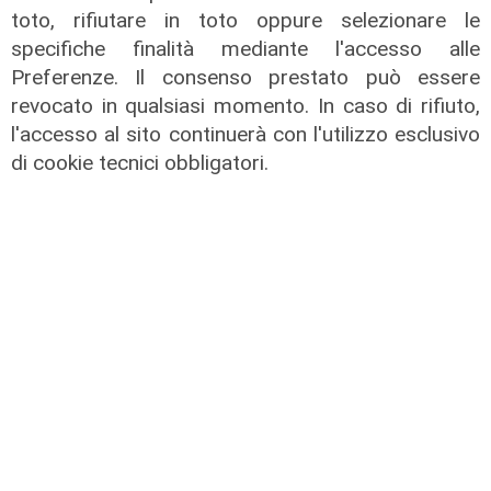
toto, rifiutare in toto oppure selezionare le
specifiche finalità mediante l'accesso alle
Preferenze. Il consenso prestato può essere
revocato in qualsiasi momento. In caso di rifiuto,
l'accesso al sito continuerà con l'utilizzo esclusivo
di cookie tecnici obbligatori.
L'approfondimento
Parte dal ghetto la reazione contro
degrado e malavita. Tacchini
(Centro Est) a Telenord: "Disagio
sociale avanzato"
07/08/2026