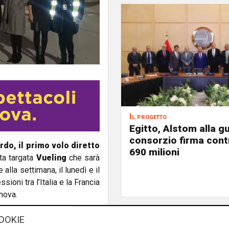
Il progetto
Egitto, Alstom alla gu
consorzio firma contr
rdo, il primo volo diretto
690 milioni
tta targata
Vueling
che sarà
alla settimana, il lunedì e il
ioni tra l’Italia e la Francia
enova.
collegamento tra Genova e
OOKIE
olitano, Country Manager