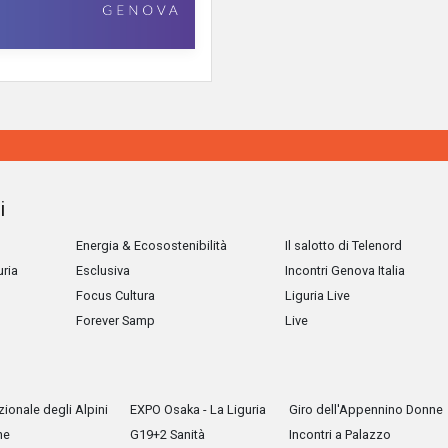
i
Energia & Ecosostenibilità
Il salotto di Telenord
uria
Esclusiva
Incontri Genova Italia
Focus Cultura
Liguria Live
Forever Samp
Live
ionale degli Alpini
EXPO Osaka - La Liguria
Giro dell'Appennino Donne
he
G19+2 Sanità
Incontri a Palazzo