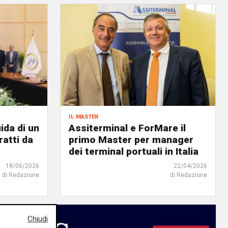
il master
ida di un
Assiterminal e ForMare il
atti da
primo Master per manager
dei terminal portuali in Italia
18/06/2026
22/04/2026
di Redazione
di Redazione
Chiudi