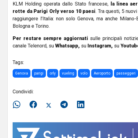
KLM Holding operata dallo Stato francese,
la linea ae
rotte da Parigi Orly verso 10 paesi
. Tra questi, 5 nuo
raggiungere l’Italia: non solo Genova, ma anche Milano-B
Bologna e Torino.
Per restare sempre aggiornati
sulle principali notizi
canale Telenord, su
Whatsapp,
su
Instagram
,
su
Youtub
Tags:
Genova
parigi
orly
vueling
volo
Aeroporto
passeggeri
Condividi: