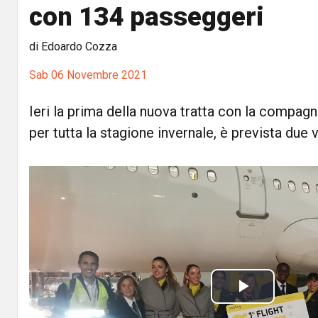
con 134 passeggeri
di Edoardo Cozza
Sab 06 Novembre 2021
Ieri la prima della nuova tratta con la compagn
per tutta la stagione invernale, è prevista due 
P