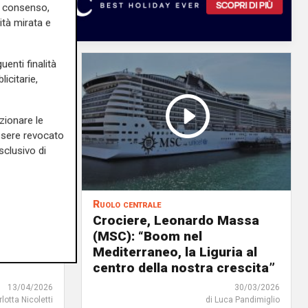
uo consenso,
ità mirata e
uenti finalità
icitarie,
zionare le
essere revocato
sclusivo di
Ruolo centrale
a
Crociere, Leonardo Massa
tà
(MSC): “Boom nel
Mediterraneo, la Liguria al
centro della nostra crescita”
13/04/2026
30/03/2026
rlotta Nicoletti
di Luca Pandimiglio