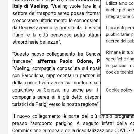
Utilizziamo co
Italy di Vueling
. “Vueling vuole fare la sua parte e dare 
anche per pers
settore del trasporto aereo possa ritornare alla normalità
integrazione 
cresceranno ulteriormente le connessioni tra Italia e Fran
da Genova avranno la possibilità di visitare una meravig
I tuoi dati per
pubblicitarie: 
Parigi e la città genovese potrà attrarre nuovi viaggi
ricerca del pub
straordinarie bellezze”.
Rimane in tuo 
“Questo nuovo collegamento tra Genova e Parigi avvicin
specifiche fin
francese”,
afferma Paolo Odone, Presidente del
in qualsiasi mo
“Vueling, compagnia conosciuta sul nostro territorio pe
cookie tecnici 
con Barcellona, rappresenta un partner importante nella no
della connettività aerea sul nostro scalo. Siamo grati a
aggiuntivo su Genova, ma anche per il lavoro di promoz
Cookie policy
compagnia aerea si è già detto disponibile ad avviare 
turistici da Parigi verso la nostra regione”.
Il nuovo collegamento è parte del più ampio programm
presso l’aeroporto parigino. A seguito infatti della 
Commissione europea e della ricapitalizzazione COVID-19 