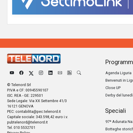
Programm
Agenda Liguria
Benvenuti in Lig
© Telenord Srl
Close UP
P.IVA e CF: 00945590107
Derby del lunedì
ISC. REA - GE: 229501
Sede Legale: Via XX Settembre 41/3
16121 GENOVA
Speciali
PEC:
contabilita@pec.telenord.it
Capitale sociale: 343.598,42 euro i.v.
97ª Adunata Naz
pubtelenord@telenord.it
Tel. 010 5532701
Botteghe storic
Privacy Policy