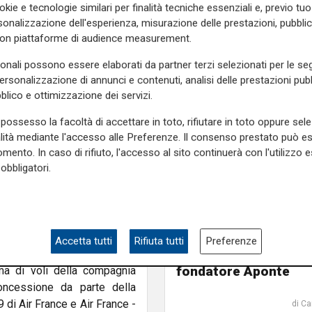
okie e tecnologie similari per finalità tecniche essenziali e, previo t
il suo contributo affinché il
onalizzazione dell'esperienza, misurazione delle prestazioni, pubblic
. Grazie a questa nuova rotta
con piattaforme di audience measurement.
cia: i passeggeri in partenza
liosa capitale europea come
sonali possono essere elaborati da partner terzi selezionati per le seg
personalizzazione di annunci e contenuti, analisi delle prestazioni pubbl
atori per conoscere le sue
blico e ottimizzazione dei servizi.
possesso la facoltà di accettare in toto, rifiutare in toto oppure sele
a la Liguria alla capitale
alità mediante l'accesso alle Preferenze. Il consenso prestato può 
l’Aeroporto di Genova.
mento. In caso di rifiuto, l'accesso al sito continuerà con l'utilizzo e
rché da anni collega Genova
obbligatori.
stra strategia di ripristino
 Vueling per l’investimento
il passaggio
ione del territorio che la
MSC passa alla nuov
per stimolare nuovi flussi
generazione: proprie
Accetta tutti
Rifiuta tutti
Preferenze
trasferita ai figli del
fondatore Aponte
a di voli della compagnia
concessione da parte della
di Air France e Air France -
di Ca