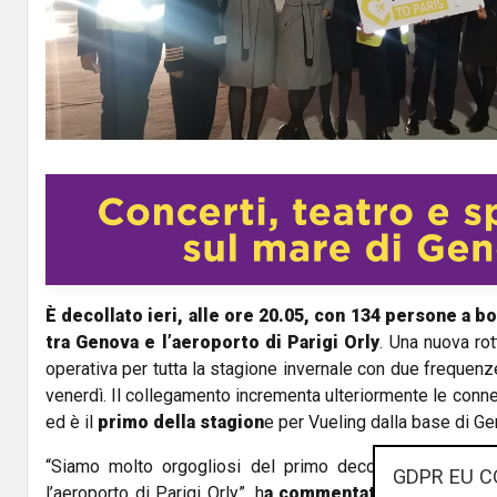
l
a
y
V
i
d
È decollato ieri, alle ore 20.05, con 134 persone a bo
e
tra Genova e l’aeroporto di Parigi Orly
. Una nuova ro
o
operativa per tutta la stagione invernale con due frequenze 
venerdì. Il collegamento incrementa ulteriormente le conness
ed è il
primo della stagion
e per Vueling dalla base di G
“Siamo molto orgogliosi del primo decollo del nuovo 
GDPR EU C
l’aeroporto di Parigi Orly”, h
a commentato Silvana Nap