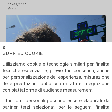
06/08/2026
di F.S.
𝗫
GDPR EU COOKIE
Utilizziamo cookie e tecnologie similari per finalità
tecniche essenziali e, previo tuo consenso, anche
per personalizzazione dell'esperienza, misurazione
delle prestazioni, pubblicità mirata e integrazione
Afa
con piattaforme di audience measurement.
Caldo in Liguria, bollino rosso anche
sabato: settimo giorno consecutivo
I tuoi dati personali possono essere elaborati da
06/08/2026
partner terzi selezionati per le seguenti finalità
di F.S.