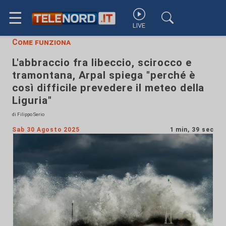
☰
LIVE
Come funziona
L'abbraccio fra libeccio, scirocco e
tramontana, Arpal spiega "perché è
così difficile prevedere il meteo della
Liguria"
di Filippo Serio
Sab 30 Agosto 2025
1 min, 39 sec