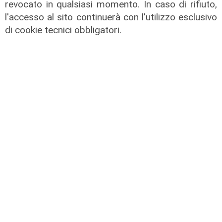
Secolare
revocato in qualsiasi momento. In caso di rifiuto,
31/07/2026
l'accesso al sito continuerà con l'utilizzo esclusivo
di R.S.
di cookie tecnici obbligatori.
Il programma
Milano, dal rifiuto all’arte: a Palazzo
Lombardia la creatività che
trasforma materiali dimenticati in