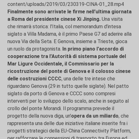
content/uploads/2019/03/230319-CINA-01_28.mp4
Finalmente sono arrivate le firme nell’ultima giornata
a Roma del presidente cinese Xi Jinping.
Una visita
che rimarrà storica: l’Italia, col memorandum d’intesa
siglato a Villa Madama, è il primo Paese G7 ad aderire alla
nuova Via della Seta. E Genova, insieme a Trieste, gioca
un ruolo da protagonista.
In primo piano l'accordo di
cooperazione tra l'Autorità di sistema portuale del
Mar Ligure Occidentale, il Commissario per la
ricostruzione del ponte di Genova e il colosso cinese
delle costruzioni CCCC
, una delle tre intese che
riguardano Genova (29 in tutto quelle siglate). Nel patto
siglato da porto di Genova e CCCC sono compresi
interventi per lo sviluppo dello scalo, anche in seguito al
crollo del ponte Morandi. Il programma prevede il
progetto della nuova diga, un'
opera da un miliardo
, che
rappresenta una delle due iniziative italiane inserite fra i
progetti strategici della EU-China Connectivity Platform,
per rafforzare le connessioni di trasporto tra Europa ed