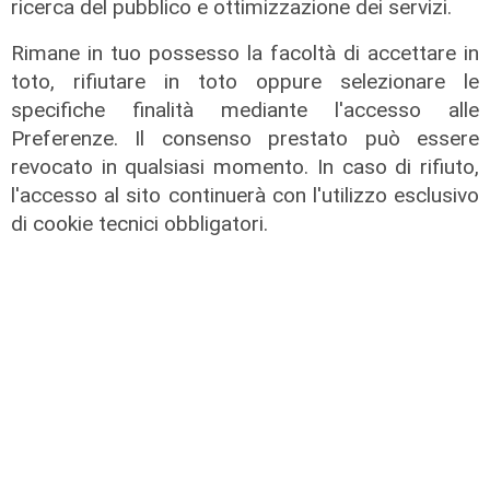
ricerca del pubblico e ottimizzazione dei servizi.
FdI Liguria attacca: "Volta le spalle
a chi lo ha sostenuto"
Rimane in tuo possesso la facoltà di accettare in
09/08/2026
toto, rifiutare in toto oppure selezionare le
di F.S.
specifiche finalità mediante l'accesso alle
Preferenze. Il consenso prestato può essere
revocato in qualsiasi momento. In caso di rifiuto,
l'accesso al sito continuerà con l'utilizzo esclusivo
di cookie tecnici obbligatori.