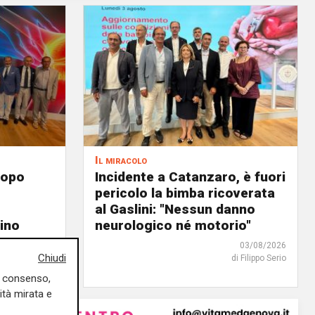
Il miracolo
dopo
Incidente a Catanzaro, è fuori
pericolo la bimba ricoverata
al Gaslini: "Nessun danno
tino
neurologico né motorio"
05/08/2026
03/08/2026
Chiudi
di r.c.
di Filippo Serio
uo consenso,
ità mirata e