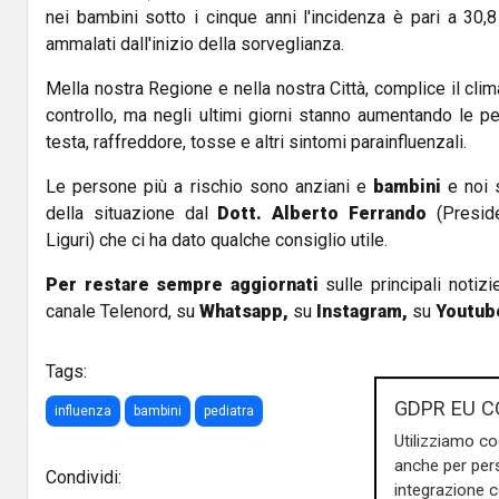
nei bambini sotto i cinque anni l'incidenza è pari a 30,
ammalati dall'inizio della sorveglianza.
Mella nostra Regione e nella nostra Città, complice il clim
controllo, ma negli ultimi giorni stanno aumentando le 
testa, raffreddore, tosse e altri sintomi parainfluenzali.
Le persone più a rischio sono anziani e
bambini
e noi s
della situazione dal
Dott. Alberto Ferrando
(Preside
Liguri) che ci ha dato qualche consiglio utile.
Per restare sempre aggiornati
sulle principali notizi
canale Telenord, su
Whatsapp,
su
Instagram
,
su
Youtub
Tags:
GDPR EU C
influenza
bambini
pediatra
Utilizziamo co
anche per pers
Condividi:
integrazione 