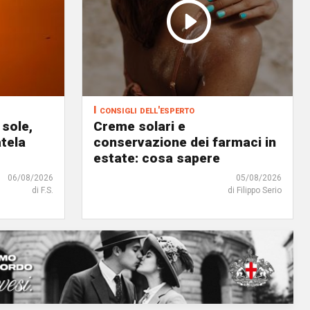
I consigli dell'esperto
 sole,
Creme solari e
atela
conservazione dei farmaci in
estate: cosa sapere
06/08/2026
05/08/2026
di F.S.
di Filippo Serio