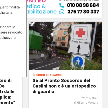
uenti finalità
icitarie,
zionare le
essere revocato
sclusivo di
Il grido di allarme
teo di
Se al Pronto Soccorso del
De
Gaslini non c'è un ortopedico
ti dalle
di guardia
plica:
23/07/2026
amento"
di Gilberto Volpara