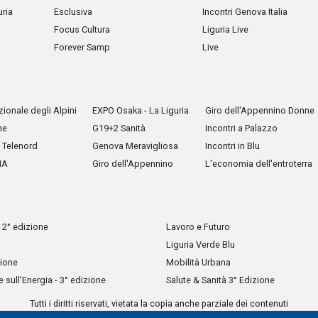
uria
Esclusiva
Incontri Genova Italia
Focus Cultura
Liguria Live
Forever Samp
Live
ionale degli Alpini
EXPO Osaka - La Liguria
Giro dell'Appennino Donne
he
G19+2 Sanità
Incontri a Palazzo
Telenord
Genova Meravigliosa
Incontri in Blu
IA
Giro dell'Appennino
L'economia dell'entroterra
 2° edizione
Lavoro e Futuro
Liguria Verde Blu
zione
Mobilità Urbana
sull’Energia - 3° edizione
Salute & Sanità 3° Edizione
Tutti i diritti riservati, vietata la copia anche parziale dei contenuti