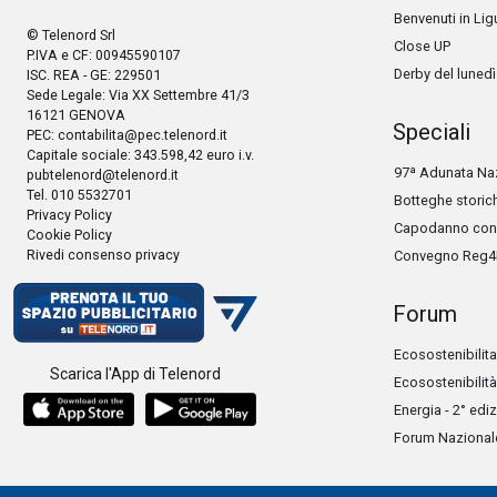
Benvenuti in Lig
© Telenord Srl
Close UP
P.IVA e CF: 00945590107
Derby del lunedì
ISC. REA - GE: 229501
Sede Legale: Via XX Settembre 41/3
16121 GENOVA
Speciali
PEC:
contabilita@pec.telenord.it
Capitale sociale: 343.598,42 euro i.v.
97ª Adunata Naz
pubtelenord@telenord.it
Tel. 010 5532701
Botteghe storic
Privacy Policy
Capodanno con 
Cookie Policy
Rivedi consenso privacy
Convegno Reg4
Forum
Ecosostenibilita
Scarica l'App di Telenord
Ecosostenibilità
Energia - 2° edi
Forum Nazionale 