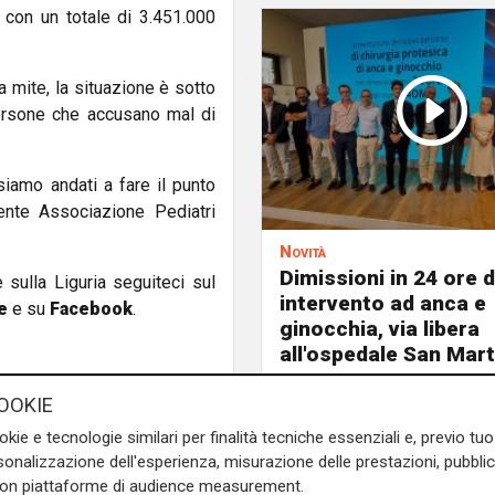
8 con un totale di 3.451.000
a mite, la situazione è sotto
persone che accusano mal di
iamo andati a fare il punto
nte Associazione Pediatri
Novità
Dimissioni in 24 ore 
e sulla Liguria seguiteci sul
intervento ad anca e
e
e su
Facebook
.
ginocchia, via libera
all'ospedale San Mar
OOKIE
okie e tecnologie similari per finalità tecniche essenziali e, previo t
onalizzazione dell'esperienza, misurazione delle prestazioni, pubblic
con piattaforme di audience measurement.