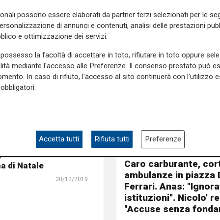
sonali possono essere elaborati da partner terzi selezionati per le seg
personalizzazione di annunci e contenuti, analisi delle prestazioni pubbl
blico e ottimizzazione dei servizi.
possesso la facoltà di accettare in toto, rifiutare in toto oppure sele
alità mediante l'accesso alle Preferenze. Il consenso prestato può 
mento. In caso di rifiuto, l'accesso al sito continuerà con l'utilizzo e
obbligatori.
Accetta tutti
Rifiuta tutti
Preferenze
La denuncia
 247mila italiani a
Caro carburante, cor
ma di Natale
ambulanze in piazza 
30/12/2019
Ferrari. Anas: "Ignora
istituzioni". Nicolo' re
"Accuse senza fond