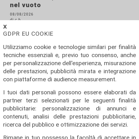
nel vuoto
08/08/2026
di c.b.
𝗫
GDPR EU COOKIE
Utilizziamo cookie e tecnologie similari per finalità
tecniche essenziali e, previo tuo consenso, anche
per personalizzazione dell'esperienza, misurazione
delle prestazioni, pubblicità mirata e integrazione
con piattaforme di audience measurement.
I tuoi dati personali possono essere elaborati da
partner terzi selezionati per le seguenti finalità
Gli incolonnamenti
pubblicitarie: personalizzazione di annunci e
A26: si ribalta mezzo pesante.
contenuti, analisi delle prestazioni pubblicitarie,
Autostrada chiusa e poi riaperta
ricerca del pubblico e ottimizzazione dei servizi.
08/08/2026
di c.b.
Rimane in tuo possesso la facoltà di accettare in