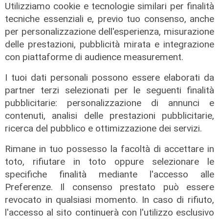
Utilizziamo cookie e tecnologie similari per finalità
tecniche essenziali e, previo tuo consenso, anche
per personalizzazione dell'esperienza, misurazione
delle prestazioni, pubblicità mirata e integrazione
con piattaforme di audience measurement.
I tuoi dati personali possono essere elaborati da
La posizione
partner terzi selezionati per le seguenti finalità
Agitazione aziende in subappalto
pubblicitarie: personalizzazione di annunci e
Amt: la situazione secondo il
contenuti, analisi delle prestazioni pubblicitarie,
vicepresidente Anav
ricerca del pubblico e ottimizzazione dei servizi.
06/08/2026
Rimane in tuo possesso la facoltà di accettare in
toto, rifiutare in toto oppure selezionare le
specifiche finalità mediante l'accesso alle
Preferenze. Il consenso prestato può essere
revocato in qualsiasi momento. In caso di rifiuto,
l'accesso al sito continuerà con l'utilizzo esclusivo