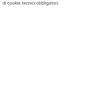
di cookie tecnici obbligatori.
Rinnovo
"Non siamo solo organizzatori di
eventi": i CIV di Genova chiedono
più spazio nelle scelte per la città
06/08/2026
di F.S.