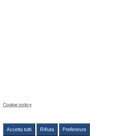
© Telenord Srl
P.IVA e CF: 00945590107 - ISC. REA - GE: 229501
Sede Legale: Via XX Settembre 41/3, 16121 GENOVA
PEC: contabilita@pec.telenord.it
Capitale sociale: 343.598,42 euro i.v.
Tutti i diritti riservati, vietata la copia anche parziale
dei contenuti
pubtelenord@telenord.it
Tel. 010 55 32 701
Informativa della privacy
|
Gestisci consenso
Cookie policy
Accetta tutti
Rifiuta
Preferenze