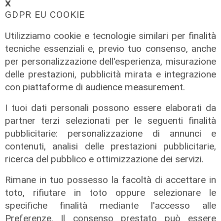
𝗫
GDPR EU COOKIE
Utilizziamo cookie e tecnologie similari per finalità
tecniche essenziali e, previo tuo consenso, anche
per personalizzazione dell'esperienza, misurazione
delle prestazioni, pubblicità mirata e integrazione
con piattaforme di audience measurement.
I tuoi dati personali possono essere elaborati da
partner terzi selezionati per le seguenti finalità
pubblicitarie: personalizzazione di annunci e
l'analisi
contenuti, analisi delle prestazioni pubblicitarie,
Superbonus 110%: "Deve cambiare
ricerca del pubblico e ottimizzazione dei servizi.
la visione: non si parte dal
preventivo ma dal progetto"
Rimane in tuo possesso la facoltà di accettare in
toto, rifiutare in toto oppure selezionare le
28/01/2021
di Redazione
specifiche finalità mediante l'accesso alle
Preferenze. Il consenso prestato può essere