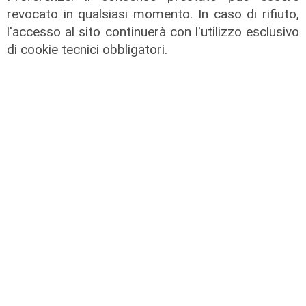
revocato in qualsiasi momento. In caso di rifiuto,
l'accesso al sito continuerà con l'utilizzo esclusivo
di cookie tecnici obbligatori.
Per il Superbonus 110% esiste solo
l'APE convenzionale, non ha
l'obbligo di essere registrato
28/01/2021
di Redazione