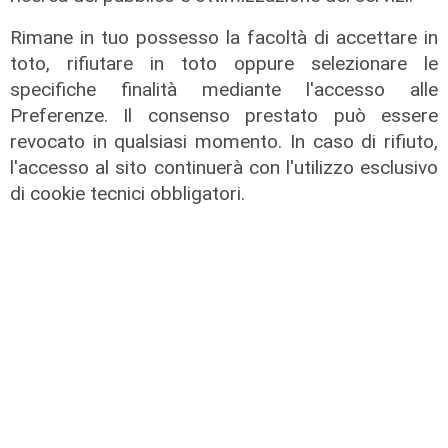
l'analisi
Rimane in tuo possesso la facoltà di accettare in
Superbonus 110%: "Deve cambiare
toto, rifiutare in toto oppure selezionare le
la visione: non si parte dal
specifiche finalità mediante l'accesso alle
preventivo ma dal progetto"
Preferenze. Il consenso prestato può essere
revocato in qualsiasi momento. In caso di rifiuto,
28/01/2021
di Redazione
l'accesso al sito continuerà con l'utilizzo esclusivo
di cookie tecnici obbligatori.
come funziona