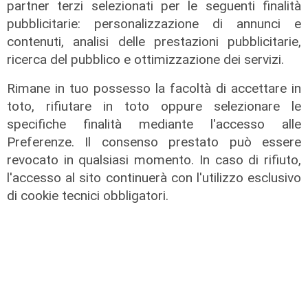
partner terzi selezionati per le seguenti finalità
pubblicitarie: personalizzazione di annunci e
contenuti, analisi delle prestazioni pubblicitarie,
ricerca del pubblico e ottimizzazione dei servizi.
Rimane in tuo possesso la facoltà di accettare in
toto, rifiutare in toto oppure selezionare le
specifiche finalità mediante l'accesso alle
Preferenze. Il consenso prestato può essere
Per il Superbonus 110% esiste solo
revocato in qualsiasi momento. In caso di rifiuto,
l'APE convenzionale, non ha
l'accesso al sito continuerà con l'utilizzo esclusivo
l'obbligo di essere registrato
di cookie tecnici obbligatori.
28/01/2021
di Redazione