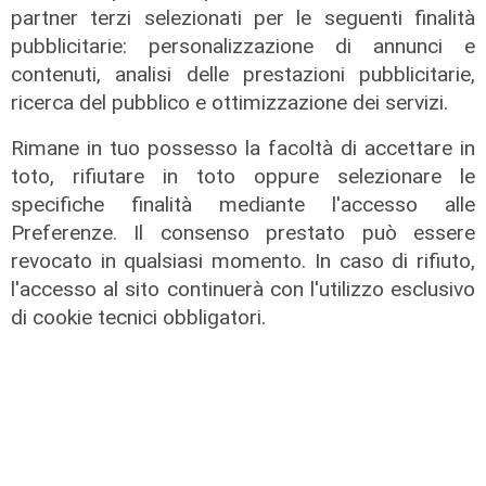
partner terzi selezionati per le seguenti finalità
pubblicitarie: personalizzazione di annunci e
ALTRE NOTIZIE
contenuti, analisi delle prestazioni pubblicitarie,
ricerca del pubblico e ottimizzazione dei servizi.
Rimane in tuo possesso la facoltà di accettare in
toto, rifiutare in toto oppure selezionare le
specifiche finalità mediante l'accesso alle
Preferenze. Il consenso prestato può essere
revocato in qualsiasi momento. In caso di rifiuto,
l'accesso al sito continuerà con l'utilizzo esclusivo
di cookie tecnici obbligatori.
La misura
Da Regione Liguria 100mila euro per
l'accoglienza di persone fragili: 14