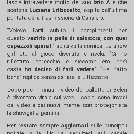
lascia intravedere molto del suo
lato A
e che
scatena
Luciana Littizzetto
, ospite dell'ultima
puntata della trasmissione di Canale 5.
"Volevo farti subito i complimenti per
questo
vestito in pelle di salsiccia
,
con quei
capezzoli sparat
i" scherza la comica. La show
girl sta al gioco divertita e rivela: "Ci ho
riflettuto parecchio e siccome ero così
casta
ho deciso di farli vedere
". "Hai fatto
bene" replica senza esitare la Littizzetto.
Dopo pochi minuti il video del balletto di Belen
è diventato virale sul web. I social sono invasi
dal video e dai nuovi 'meme' con protagonista
la showgirl argentina.
Per restare sempre aggiornati
sulle principali
notizie sulla Liguria seguiteci sul canale