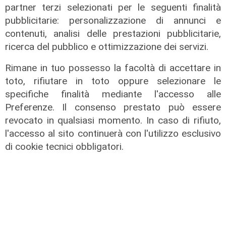
partner terzi selezionati per le seguenti finalità
pubblicitarie: personalizzazione di annunci e
solo una cena
contenuti, analisi delle prestazioni pubblicitarie,
Alba Parietti e il flirt con Alvise
ricerca del pubblico e ottimizzazione dei servizi.
Rigo, la showgirl smentisce e
Rimane in tuo possesso la facoltà di accettare in
ironizza: "Troppo giovane per me"
toto, rifiutare in toto oppure selezionare le
05/12/2021
specifiche finalità mediante l'accesso alle
Preferenze. Il consenso prestato può essere
revocato in qualsiasi momento. In caso di rifiuto,
l'accesso al sito continuerà con l'utilizzo esclusivo
di cookie tecnici obbligatori.
la curiosità