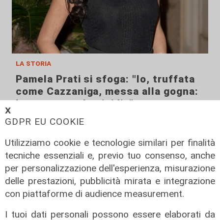
la storia
Pamela Prati si sfoga: "Io, truffata
come Cazzaniga, messa alla gogna:
ho pensato al suicidio"
𝗫
12/12/2021
GDPR EU COOKIE
Utilizziamo cookie e tecnologie similari per finalità
tecniche essenziali e, previo tuo consenso, anche
per personalizzazione dell'esperienza, misurazione
delle prestazioni, pubblicità mirata e integrazione
con piattaforme di audience measurement.
I tuoi dati personali possono essere elaborati da