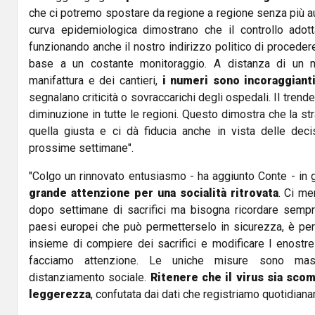
che ci potremo spostare da regione a regione senza più aut
curva epidemiologica dimostrano che il controllo adot
funzionando anche il nostro indirizzo politico di proceder
base a un costante monitoraggio. A distanza di un me
manifattura e dei cantieri,
i numeri sono incoraggiant
segnalano criticità o sovraccarichi degli ospedali. Il trend
diminuzione in tutte le regioni. Questo dimostra che la st
quella giusta e ci dà fiducia anche in vista delle dec
prossime settimane".
"Colgo un rinnovato entusiasmo - ha aggiunto Conte - in 
grande attenzione per una socialità ritrovata
. Ci mer
dopo settimane di sacrifici ma bisogna ricordare sempr
paesi europei che può permetterselo in sicurezza, è per
insieme di compiere dei sacrifici e modificare l enostre 
facciamo attenzione. Le uniche misure sono mas
distanziamento sociale.
Ritenere che il virus sia sc
leggerezza
, confutata dai dati che registriamo quotidian