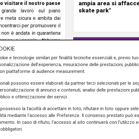
ampia area si affacc
o visitare il nostro paese
skate park"
grande lavoro sul piano
re meta sicura e ambita dai
ncentrarci per promuovere il
 non è andata in quarantena
omica e sociale. Abbiamo
ncio per aiutare famiglie,
OOKIE
razione alle imprese con un
okie e tecnologie similari per finalità tecniche essenziali e, previo t
euro a tanti lavoratori. Non
onalizzazione dell'esperienza, misurazione delle prestazioni, pubblic
o che ci confrontiamo con i
con piattaforme di audience measurement.
già chiesto scusa ed abbiamo
sonali possono essere elaborati da partner terzi selezionati per le seg
personalizzazione di annunci e contenuti, analisi delle prestazioni pubbl
blico e ottimizzazione dei servizi.
 a intervenire per tanti
riguardano interi settori,
possesso la facoltà di accettare in toto, rifiutare in toto oppure sele
 efficaci nel breve periodo.
alità mediante l'accesso alle Preferenze. Il consenso prestato può 
lia dalle fondamenta. Dovrà
mento. In caso di rifiuto, l'accesso al sito continuerà con l'utilizzo e
dente Mattarella. Abbiamo il
obbligatori.
condivisione e la serietà