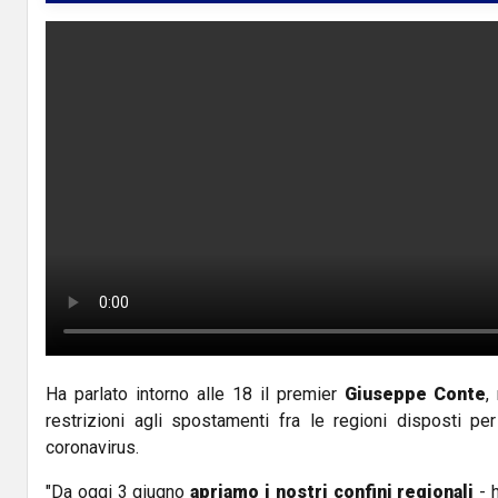
Ha parlato intorno alle 18 il premier
Giuseppe Conte
,
restrizioni agli spostamenti fra le regioni disposti per
coronavirus.
"Da oggi 3 giugno
apriamo i nostri confini regionali
- h