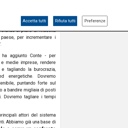
one storica: la Commissione
rdi con il recovery found.
oi dovremo essere capaci di
Accetta tutti
Rifiuta tutti
Preferenze
sti soldi si misurerà la
vorando al piano di rinascita
 paese, per incrementare i
.
- ha aggiunto Conte - per
e e medie imprese, rendere
 e tagliando la burocrazia,
 ed energetiche. Dovremo
nibile, puntando forte sul
o a bandire migliaia di posti
li. Dovremo tagliare i tempi
incipali attori del sistema
anti. Abbiamo già una base di