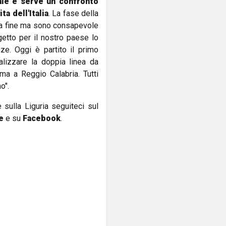
ale e serve un confronto
a dell'Italia
. La fase della
lla fine ma sono consapevole
etto per il nostro paese lo
ze. Oggi è partito il primo
lizzare la doppia linea da
oma a Reggio Calabria. Tutti
o".
e sulla Liguria seguiteci sul
e
e su
Facebook
.