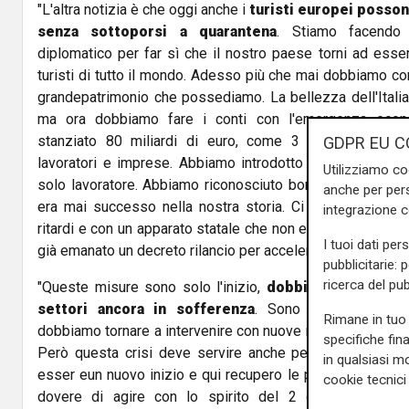
"L'altra notizia è che oggi anche i
turisti europei posson
senza sottoporsi a quarantena
. Stiamo facendo 
diplomatico per far sì che il nostro paese torni ad esse
turisti di tutto il mondo. Adesso più che mai dobbiamo co
grandepatrimonio che possediamo. La bellezza dell'Italia
ma ora dobbiamo fare i conti con l'emergenza econ
stanziato 80 miliardi di euro, come 3 manovre di bila
GDPR EU C
lavoratori e imprese. Abbiamo introdotto la cassa integ
Utilizziamo co
solo lavoratore. Abbiamo riconosciuto bonus sino a 2200 
anche per pers
era mai successo nella nostra storia. Ci rendiamo cont
integrazione 
ritardi e con un apparato statale che non era pronto. Ho 
I tuoi dati per
già emanato un decreto rilancio per accelerare".
pubblicitarie: 
ricerca del pub
"Queste misure sono solo l'inizio,
dobbiamo continuare
settori ancora in sofferenza
. Sono sofferenze che 
Rimane in tuo 
dobbiamo tornare a intervenire con nuove misure ancora più
specifiche fin
Però questa crisi deve servire anche per rinnovare l'Ita
in qualsiasi mo
esser eun nuovo inizio e qui recupero le parole del presi
cookie tecnici 
dovere di agire con lo spirito del 2 giugno, con la 