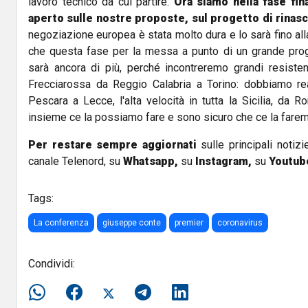
lavoro tecnico da cui partire.
Ora siamo nella fase fin
aperto sulle nostre proposte, sul progetto di rinascit
negoziazione europea è stata molto dura e lo sarà fino a
che questa fase per la messa a punto di un grande prog
sarà ancora di più, perché incontreremo grandi resisten
Frecciarossa da Reggio Calabria a Torino: dobbiamo rea
Pescara a Lecce, l'alta velocità in tutta la Sicilia, da R
insieme ce la possiamo fare e sono sicuro che ce la farem
Per restare sempre aggiornati
sulle principali notizi
canale Telenord, su
Whatsapp,
su
Instagram
,
su
Youtub
Tags:
La conferenza
giuseppe conte
premier
coronavirus
Condividi: