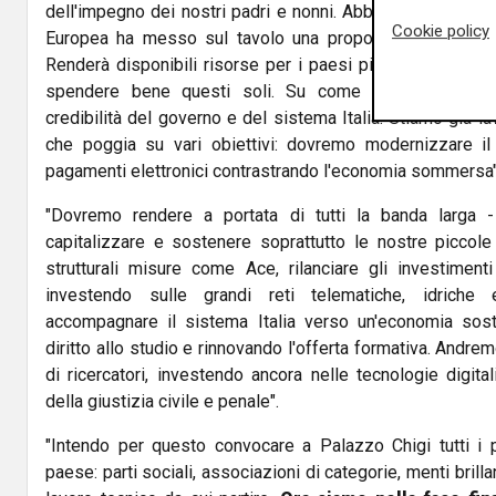
dell'impegno dei nostri padri e nonni. Abbiamo un'occasi
Cookie policy
Europea ha messo sul tavolo una proposta da 750 milia
Renderà disponibili risorse per i paesi più colpiti ma n
spendere bene questi soli. Su come spenderemo que
credibilità del governo e del sistema Italia. Stiamo già la
che poggia su vari obiettivi: dovremo modernizzare il
pagamenti elettronici contrastrando l'economia sommersa"
"Dovremo rendere a portata di tutti la banda larga 
capitalizzare e sostenere soprattutto le nostre piccol
strutturali misure come Ace, rilanciare gli investimenti
investendo sulle grandi reti telematiche, idriche
accompagnare il sistema Italia verso un'economia soste
diritto allo studio e rinnovando l'offerta formativa. Andrem
di ricercatori, investendo ancora nelle tecnologie digita
della giustizia civile e penale".
"Intendo per questo convocare a Palazzo Chigi tutti i pr
paese: parti sociali, associazioni di categorie, menti brill