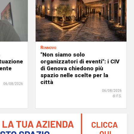
Rinnovo
n
"Non siamo solo
ituazione
organizzatori di eventi": i CIV
dente
di Genova chiedono più
spazio nelle scelte per la
città
06/08/2026
06/08/2026
di F.S.