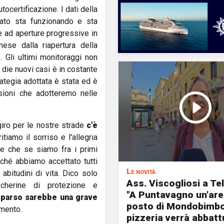
ocertificazione. I dati della
tato sta funzionando e sta
e ad aperture progressive in
se dalla riapertura della
i
. Gli ultimi monitoraggi non
e die nuovi casi è in costante
rategia adottata è stata ed è
isioni che adotteremo nelle
giro per le nostre strade
c'è
itiamo il sorriso e l'allegria
e che se siamo fra i primi
ché abbiamo accettato tutti
Le novità
abitudini di vita. Dico solo
Ass. Viscogliosi a Te
cherine di protezione e
"A Puntavagno un'area
omparso sarebbe una grave
posto di Mondobimbo
amento.
pizzeria verrà abbatt