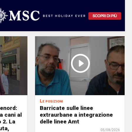
Le posizioni
lenord:
Barricate sulle linee
 cani al
extraurbane a integrazione
 2. La
delle linee Amt
uta,
05/08/2026