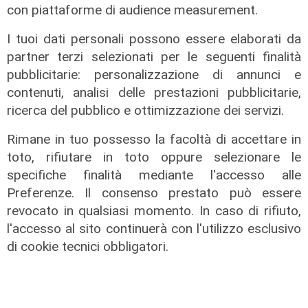
con piattaforme di audience measurement.
I tuoi dati personali possono essere elaborati da
partner terzi selezionati per le seguenti finalità
pubblicitarie: personalizzazione di annunci e
contenuti, analisi delle prestazioni pubblicitarie,
ricerca del pubblico e ottimizzazione dei servizi.
I consigli dell'esperto
Rimane in tuo possesso la facoltà di accettare in
Creme solari e conservazione dei
toto, rifiutare in toto oppure selezionare le
farmaci in estate: cosa sapere
specifiche finalità mediante l'accesso alle
05/08/2026
Preferenze. Il consenso prestato può essere
di Filippo Serio
revocato in qualsiasi momento. In caso di rifiuto,
l'accesso al sito continuerà con l'utilizzo esclusivo
di cookie tecnici obbligatori.