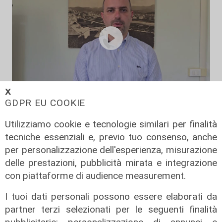
𝗫
GDPR EU COOKIE
L'impegno
Bassa Valbisagno riqualificata e
Utilizziamo cookie e tecnologie similari per finalità
pulita: gli sforzi del presidente
tecniche essenziali e, previo tuo consenso, anche
Ivaldi
per personalizzazione dell'esperienza, misurazione
05/08/2026
delle prestazioni, pubblicità mirata e integrazione
con piattaforme di audience measurement.
I tuoi dati personali possono essere elaborati da
partner terzi selezionati per le seguenti finalità