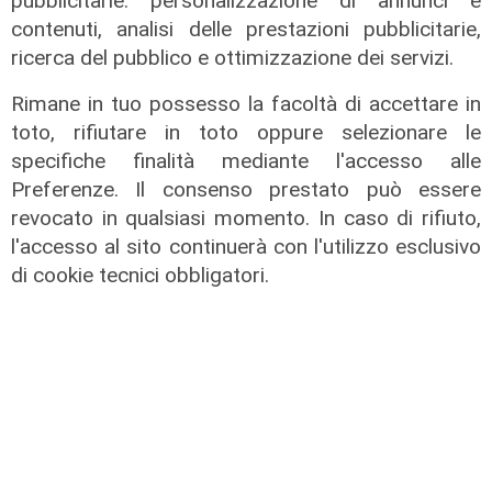
pubblicitarie: personalizzazione di annunci e
contenuti, analisi delle prestazioni pubblicitarie,
ricerca del pubblico e ottimizzazione dei servizi.
Rimane in tuo possesso la facoltà di accettare in
toto, rifiutare in toto oppure selezionare le
specifiche finalità mediante l'accesso alle
Preferenze. Il consenso prestato può essere
revocato in qualsiasi momento. In caso di rifiuto,
l'accesso al sito continuerà con l'utilizzo esclusivo
di cookie tecnici obbligatori.
Gli sviluppi
Ex Ilva: si rafforza l'ipotesi della
discesa in campo di una cordata
italiana
05/08/2026
di Claudio Baffico