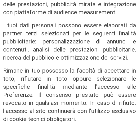
Audiovisivo, a settembre due nuovi
delle prestazioni, pubblicità mirata e integrazione
bandi regionali
con piattaforme di audience measurement.
09/08/2026
I tuoi dati personali possono essere elaborati da
di redazione
partner terzi selezionati per le seguenti finalità
pubblicitarie: personalizzazione di annunci e
contenuti, analisi delle prestazioni pubblicitarie,
ricerca del pubblico e ottimizzazione dei servizi.
Rimane in tuo possesso la facoltà di accettare in
toto, rifiutare in toto oppure selezionare le
specifiche finalità mediante l'accesso alle
Preferenze. Il consenso prestato può essere
revocato in qualsiasi momento. In caso di rifiuto,
l'accesso al sito continuerà con l'utilizzo esclusivo
di cookie tecnici obbligatori.
Cambio casacca