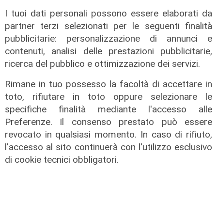
I tuoi dati personali possono essere elaborati da
partner terzi selezionati per le seguenti finalità
pubblicitarie: personalizzazione di annunci e
contenuti, analisi delle prestazioni pubblicitarie,
ricerca del pubblico e ottimizzazione dei servizi.
Rimane in tuo possesso la facoltà di accettare in
toto, rifiutare in toto oppure selezionare le
specifiche finalità mediante l'accesso alle
Preferenze. Il consenso prestato può essere
Le novità
revocato in qualsiasi momento. In caso di rifiuto,
Ass. Viscogliosi a Telenord: "A
l'accesso al sito continuerà con l'utilizzo esclusivo
Puntavagno un'area cani al posto di
di cookie tecnici obbligatori.
Mondobimbo 2. La pizzeria verrà
abbattuta, ampia area si affaccerà
su skate park"
05/08/2026