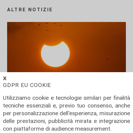
ALTRE NOTIZIE
𝗫
GDPR EU COOKIE
Prevenzione
Utilizziamo cookie e tecnologie similari per finalità
Il 12 agosto eclissi di sole,
tecniche essenziali e, previo tuo consenso, anche
l'appello: "Non guardatela senza
per personalizzazione dell'esperienza, misurazione
protezioni"
delle prestazioni, pubblicità mirata e integrazione
06/08/2026
con piattaforme di audience measurement.
di F.S.