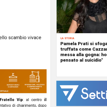
dello scambio vivace
la storia
Pamela Prati si sfoga:
truffata come Cazza
messa alla gogna: ho
pensato al suicidio"
Fratello Vip
: al centro
il
ntativo di chiarimento, dopo