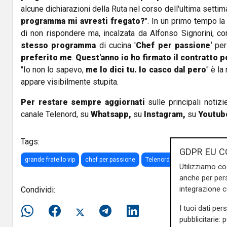
alcune dichiarazioni della Ruta nel corso dell'ultima settima
programma mi avresti fregato?
". In un primo tempo la
di non rispondere ma, incalzata da Alfonso Signorini, co
stesso programma
di cucina '
Chef per passione'
per
preferito me
.
Quest'anno io ho firmato il contratto p
"Io non lo sapevo,
me lo dici tu. Io casco dal pero
" è la
appare visibilmente stupita.
Per restare sempre aggiornati
sulle principali notizi
canale Telenord, su
Whatsapp,
su
Instagram
,
su
Youtub
Tags:
GDPR EU C
grande fratello vip
chef per passione
Telenord
maria teresa rut
Utilizziamo co
anche per pers
integrazione 
Condividi:
I tuoi dati per
pubblicitarie: 