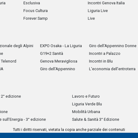
uria
Esclusiva
Incontri Genova Italia
Focus Cultura
Liguria Live
Forever Samp
Live
ionale degli Alpini
EXPO Osaka - La Liguria
Giro dell'Appennino Donne
he
G19+2 Sanità
Incontri a Palazzo
Telenord
Genova Meravigliosa
Incontri in Blu
IA
Giro dell'Appennino
L'economia dell'entroterra
 2° edizione
Lavoro e Futuro
Liguria Verde Blu
zione
Mobilità Urbana
sull’Energia - 3° edizione
Salute & Sanità 3° Edizione
Tutti i diritti riservati, vietata la copia anche parziale dei contenuti