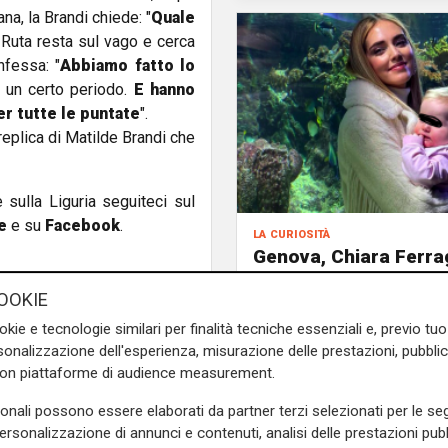
na, la Brandi chiede: "
Quale
 Ruta resta sul vago e cerca
nfessa: "
Abbiamo fatto lo
 un certo periodo.
E
hanno
er tutte le puntate
".
 replica di Matilde Brandi che
e sulla Liguria seguiteci sul
e
e su
Facebook
.
la curiosità
Genova, Chiara Ferra
porta i figli all'Acquar
OOKIE
a
matilde brandi
okie e tecnologie similari per finalità tecniche essenziali e, previo t
onalizzazione dell'esperienza, misurazione delle prestazioni, pubblic
con piattaforme di audience measurement.
sonali possono essere elaborati da partner terzi selezionati per le seg
personalizzazione di annunci e contenuti, analisi delle prestazioni pubbl