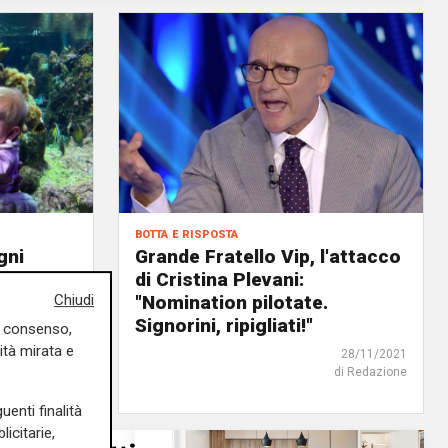
botta e risposta
gni
Grande Fratello Vip, l'attacco
io
di Cristina Plevani:
Chiudi
"Nomination pilotate.
03/12/2021
Signorini, ripigliati!"
di Redazione
uo consenso,
ità mirata e
28/11/2021
di Redazione
uenti finalità
icitarie,