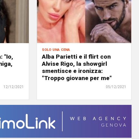
solo una cena
 "Io,
Alba Parietti e il flirt con
niga,
Alvise Rigo, la showgirl
smentisce e ironizza:
"Troppo giovane per me"
12/12/2021
05/12/2021