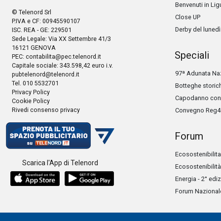
Benvenuti in Lig
© Telenord Srl
Close UP
P.IVA e CF: 00945590107
Derby del lunedì
ISC. REA - GE: 229501
Sede Legale: Via XX Settembre 41/3
16121 GENOVA
Speciali
PEC:
contabilita@pec.telenord.it
Capitale sociale: 343.598,42 euro i.v.
97ª Adunata Naz
pubtelenord@telenord.it
Tel. 010 5532701
Botteghe storic
Privacy Policy
Capodanno con 
Cookie Policy
Rivedi consenso privacy
Convegno Reg4
Forum
Ecosostenibilita
Scarica l'App di Telenord
Ecosostenibilità
Energia - 2° edi
Forum Nazionale 