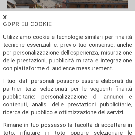
Verso gli Europei
𝗫
Euro 2032, ora è ufficiale: fra i 16
GDPR EU COOKIE
stadi candidati c'è anche il 'Ferraris'
Utilizziamo cookie e tecnologie similari per finalità
di Genova
tecniche essenziali e, previo tuo consenso, anche
04/08/2026
per personalizzazione dell'esperienza, misurazione
di Redazione Sport
delle prestazioni, pubblicità mirata e integrazione
con piattaforme di audience measurement.
I tuoi dati personali possono essere elaborati da
partner terzi selezionati per le seguenti finalità
pubblicitarie: personalizzazione di annunci e
contenuti, analisi delle prestazioni pubblicitarie,
ricerca del pubblico e ottimizzazione dei servizi.
Rimane in tuo possesso la facoltà di accettare in
toto, rifiutare in toto oppure selezionare le