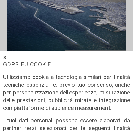
𝗫
Il dibattito
GDPR EU COOKIE
Nuova diga, Orlando (PD): "I
Utilizziamo cookie e tecnologie similari per finalità
cittadini meritano informazioni
tecniche essenziali e, previo tuo consenso, anche
trasparenti e rispetto della legalità"
per personalizzazione dell'esperienza, misurazione
04/08/2026
delle prestazioni, pubblicità mirata e integrazione
di Redazione
con piattaforme di audience measurement.
I tuoi dati personali possono essere elaborati da
partner terzi selezionati per le seguenti finalità