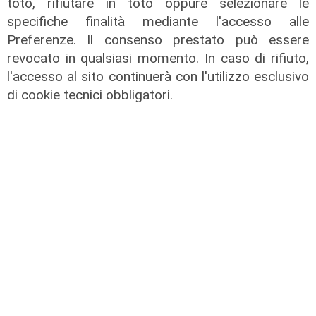
toto, rifiutare in toto oppure selezionare le
specifiche finalità mediante l'accesso alle
Preferenze. Il consenso prestato può essere
revocato in qualsiasi momento. In caso di rifiuto,
l'accesso al sito continuerà con l'utilizzo esclusivo
di cookie tecnici obbligatori.
Il derby
Mignanego: il 28 agosto la partita
dell'estate, preti e suore contro
sindaci e parlamentari
08/08/2026
di Redazione