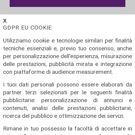
𝗫
GDPR EU COOKIE
Utilizziamo cookie e tecnologie similari per finalità
tecniche essenziali e, previo tuo consenso, anche
per personalizzazione dell'esperienza, misurazione
delle prestazioni, pubblicità mirata e integrazione
con piattaforme di audience measurement.
I tuoi dati personali possono essere elaborati da
Le temperature
partner terzi selezionati per le seguenti finalità
Genova, caldo torrido: bollino rosso
pubblicitarie: personalizzazione di annunci e
anche lunedì
contenuti, analisi delle prestazioni pubblicitarie,
ricerca del pubblico e ottimizzazione dei servizi.
08/08/2026
di c.b.
Rimane in tuo possesso la facoltà di accettare in