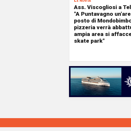
Le novità
Ass. Viscogliosi a Te
"A Puntavagno un'area
posto di Mondobimbo
pizzeria verrà abbatt
ampia area si affacc
skate park"