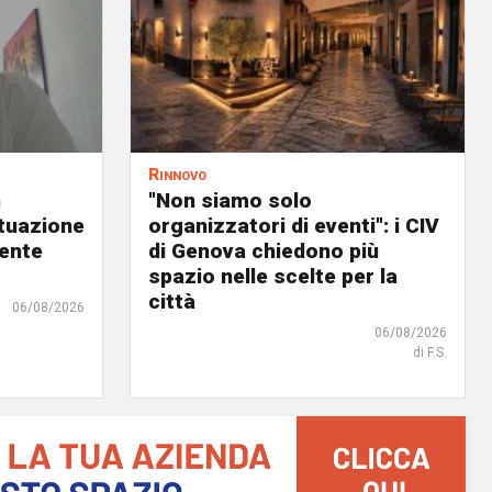
Rinnovo
n
"Non siamo solo
ituazione
organizzatori di eventi": i CIV
dente
di Genova chiedono più
spazio nelle scelte per la
città
06/08/2026
06/08/2026
di F.S.