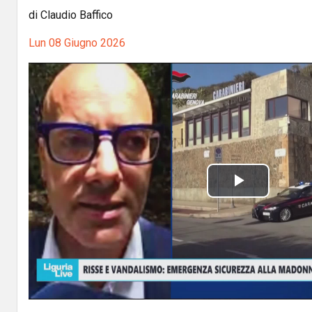
di Claudio Baffico
Lun 08 Giugno 2026
P
l
a
y