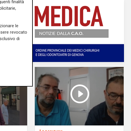
uenti finalità
icitarie,
zionare le
essere revocato
sclusivo di