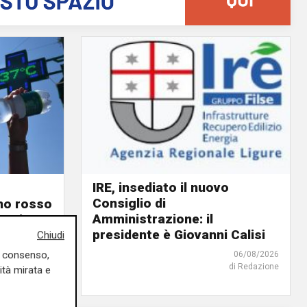
IRE, insediato il nuovo
Consiglio di
ino rosso
Amministrazione: il
o giorno
presidente è Giovanni Calisi
Chiudi
uo consenso,
06/08/2026
06/08/2026
di Redazione
di F.S.
ità mirata e