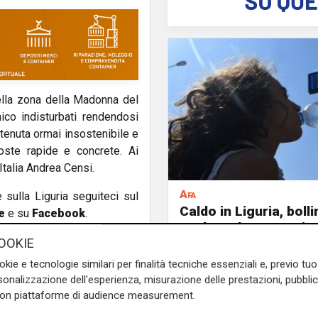
ella zona della Madonna del
ico indisturbati rendendosi
itenuta ormai insostenibile e
oste rapide e concrete. Ai
'Italia Andrea Censi.
Afa
e sulla Liguria seguiteci sul
Caldo in Liguria, boll
e
e su
Facebook
.
anche sabato: settim
consecutivo
OOKIE
okie e tecnologie similari per finalità tecniche essenziali e, previo t
onalizzazione dell'esperienza, misurazione delle prestazioni, pubblic
con piattaforme di audience measurement.