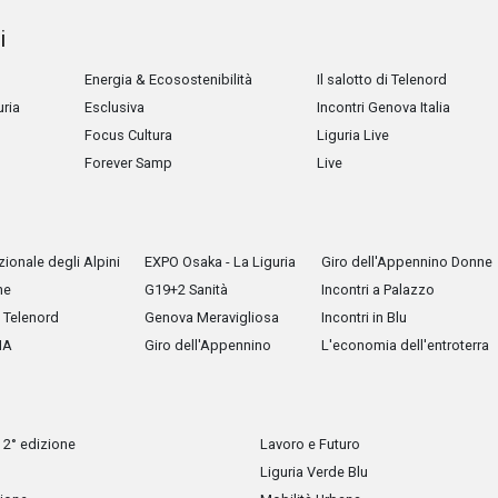
i
Energia & Ecosostenibilità
Il salotto di Telenord
uria
Esclusiva
Incontri Genova Italia
Focus Cultura
Liguria Live
Forever Samp
Live
ionale degli Alpini
EXPO Osaka - La Liguria
Giro dell'Appennino Donne
he
G19+2 Sanità
Incontri a Palazzo
Telenord
Genova Meravigliosa
Incontri in Blu
IA
Giro dell'Appennino
L'economia dell'entroterra
 2° edizione
Lavoro e Futuro
Liguria Verde Blu