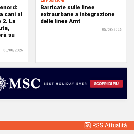
Le posizioni
lenord:
Barricate sulle linee
 cani al
extraurbane a integrazione
 2. La
delle linee Amt
uta,
05/08/2026
erà su
05/08/2026
RSS Attualità