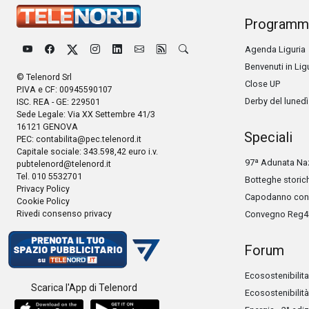
Programm
Agenda Liguria
Benvenuti in Lig
© Telenord Srl
Close UP
P.IVA e CF: 00945590107
Derby del lunedì
ISC. REA - GE: 229501
Sede Legale: Via XX Settembre 41/3
16121 GENOVA
Speciali
PEC:
contabilita@pec.telenord.it
Capitale sociale: 343.598,42 euro i.v.
97ª Adunata Naz
pubtelenord@telenord.it
Tel. 010 5532701
Botteghe storic
Privacy Policy
Capodanno con 
Cookie Policy
Rivedi consenso privacy
Convegno Reg4
Forum
Ecosostenibilita
Scarica l'App di Telenord
Ecosostenibilità