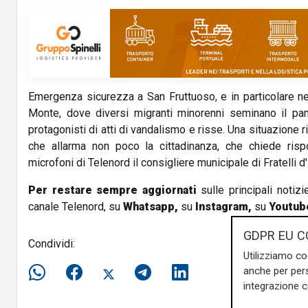
V
i
d
Emergenza sicurezza a San Fruttuoso, e in particolare n
e
Monte, dove diversi migranti minorenni seminano il pan
o
protagonisti di atti di vandalismo e risse. Una situazione r
che allarma non poco la cittadinanza, che chiede risp
microfoni di Telenord il consigliere municipale di Fratelli d
Per restare sempre aggiornati
sulle principali notizi
canale Telenord, su
Whatsapp,
su
Instagram
,
su
Youtub
GDPR EU C
Condividi:
Utilizziamo co
anche per pers
integrazione 