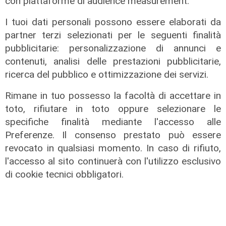
con piattaforme di audience measurement.
I tuoi dati personali possono essere elaborati da
partner terzi selezionati per le seguenti finalità
pubblicitarie: personalizzazione di annunci e
contenuti, analisi delle prestazioni pubblicitarie,
ricerca del pubblico e ottimizzazione dei servizi.
Rimane in tuo possesso la facoltà di accettare in
Le temperature
toto, rifiutare in toto oppure selezionare le
Genova, caldo torrido: bollino rosso
specifiche finalità mediante l'accesso alle
anche lunedì
Preferenze. Il consenso prestato può essere
revocato in qualsiasi momento. In caso di rifiuto,
08/08/2026
di c.b.
l'accesso al sito continuerà con l'utilizzo esclusivo
di cookie tecnici obbligatori.