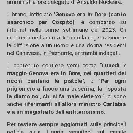
amministratore delegato di Ansaldo Nucleare.
Il brano, intitolato
'Genova era in fiore (canto
anarchico per Cospito)
' è comparso su
internet nelle prime settimane del 2023. Gli
inquirenti ne hanno attribuito la registrazione e
la diffusione a un uomo e una donna residenti
nel Canavese, in Piemonte, entrambi indagati.
Il contenuto contiene versi come "
Lunedì 7
maggio Genova era in fiore, nei quartieri dei
ricchi cantano le pistole
", o "
Per ogni
prigioniero a fuoco una caserma, la risposta
la diamo noi, chi si fa male siete voi
"; ci sono
anche
riferimenti all'allora ministro Cartabia
e a un magistrato dell'antiterrorismo.
Per restare sempre aggiornati
sulle principali
notizie sulla Liguria seguiteci sul canale