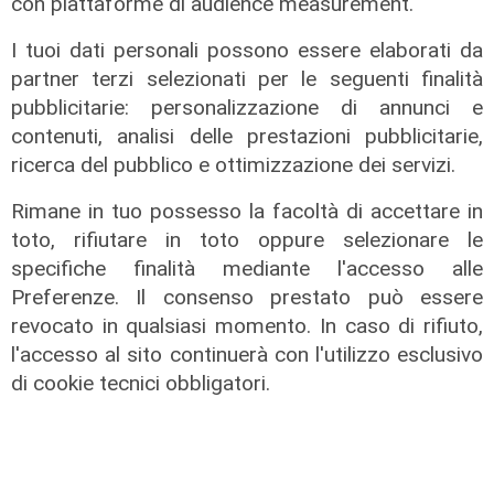
con piattaforme di audience measurement.
I tuoi dati personali possono essere elaborati da
partner terzi selezionati per le seguenti finalità
pubblicitarie: personalizzazione di annunci e
contenuti, analisi delle prestazioni pubblicitarie,
ricerca del pubblico e ottimizzazione dei servizi.
Rimane in tuo possesso la facoltà di accettare in
toto, rifiutare in toto oppure selezionare le
specifiche finalità mediante l'accesso alle
Preferenze. Il consenso prestato può essere
IRE, insediato il nuovo Consiglio di
revocato in qualsiasi momento. In caso di rifiuto,
Amministrazione: il presidente è
l'accesso al sito continuerà con l'utilizzo esclusivo
Giovanni Calisi
di cookie tecnici obbligatori.
06/08/2026
di Redazione