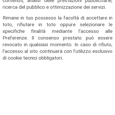
contenuti, analisi delle prestazioni pubblicitarie,
ricerca del pubblico e ottimizzazione dei servizi.
Rimane in tuo possesso la facoltà di accettare in
toto, rifiutare in toto oppure selezionare le
specifiche finalità mediante l'accesso alle
Preferenze. Il consenso prestato può essere
L'approfondimento
revocato in qualsiasi momento. In caso di rifiuto,
Parte dal ghetto la reazione contro
l'accesso al sito continuerà con l'utilizzo esclusivo
degrado e malavita. Tacchini
di cookie tecnici obbligatori.
(Centro Est) a Telenord: "Disagio
sociale avanzato"
07/08/2026