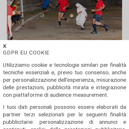
𝗫
GDPR EU COOKIE
Il derby
Utilizziamo cookie e tecnologie similari per finalità
Mignanego: il 28 agosto la partita
tecniche essenziali e, previo tuo consenso, anche
dell'estate, preti e suore contro
per personalizzazione dell'esperienza, misurazione
sindaci e parlamentari
delle prestazioni, pubblicità mirata e integrazione
08/08/2026
con piattaforme di audience measurement.
di Redazione
I tuoi dati personali possono essere elaborati da
partner terzi selezionati per le seguenti finalità
pubblicitarie: personalizzazione di annunci e