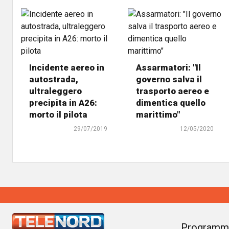
Incidente aereo in
Assarmatori: "Il
autostrada,
governo salva il
ultraleggero
trasporto aereo e
precipita in A26:
dimentica quello
morto il pilota
marittimo"
29/07/2019
12/05/2020
Programm