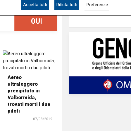
ampia area si affacc
Accetta tutti
Rifiuta tutti
Preferenze
skate park"
Aereo
ultraleggero
precipitato in
Valbormida,
trovati morti i due
piloti
07/08/2019