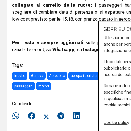
collegato al carrello delle ruote:
i passeggeri hann
scegliere di cambiare data di partenza o si aspettare un
low cost previsto per le 15.18, con pranzo pagato in aerop
GDPR EU C
Utilizziamo co
Per restare sempre aggiornati
sulle principali notizi
anche per pers
canale Telenord, su
Whatsapp,
su
Instagram
,
su
Youtub
integrazione 
I tuoi dati per
Tags:
pubblicitarie: 
ricerca del pub
Incubo
Genova
Aeroporto
aeroporto cristorofo colombo
volo
Rimane in tuo 
passeggeri
motori
specifiche fin
in qualsiasi mo
Condividi:
cookie tecnici 
Cookie policy