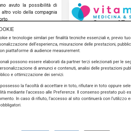
o avuto la possibilità di
 altro volo della compagnia
orto.
OOKIE
okie e tecnologie similari per finalità tecniche essenziali e, previo t
e sulla Liguria seguiteci sul
onalizzazione dell'esperienza, misurazione delle prestazioni, pubblic
e
e su
Facebook
.
con piattaforme di audience measurement.
sonali possono essere elaborati da partner terzi selezionati per le seg
personalizzazione di annunci e contenuti, analisi delle prestazioni pubbl
blico e ottimizzazione dei servizi.
tea
Lamezia Terme
possesso la facoltà di accettare in toto, rifiutare in toto oppure sele
alità mediante l'accesso alle Preferenze. Il consenso prestato può 
Le novità
mento. In caso di rifiuto, l'accesso al sito continuerà con l'utilizzo e
Ass. Viscogliosi a Te
obbligatori.
"A Puntavagno un'area
posto di Mondobimbo
pizzeria verrà abbatt