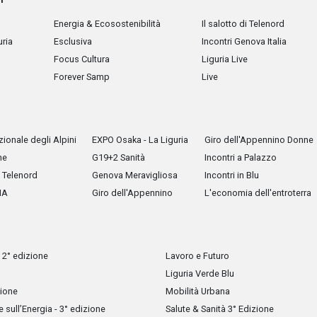
Energia & Ecosostenibilità
Il salotto di Telenord
uria
Esclusiva
Incontri Genova Italia
Focus Cultura
Liguria Live
Forever Samp
Live
ionale degli Alpini
EXPO Osaka - La Liguria
Giro dell'Appennino Donne
he
G19+2 Sanità
Incontri a Palazzo
Telenord
Genova Meravigliosa
Incontri in Blu
IA
Giro dell'Appennino
L'economia dell'entroterra
 2° edizione
Lavoro e Futuro
Liguria Verde Blu
zione
Mobilità Urbana
sull’Energia - 3° edizione
Salute & Sanità 3° Edizione