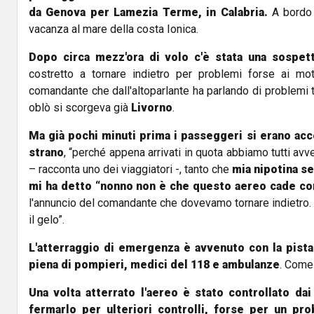
da Genova per Lamezia Terme, in Calabria.
A bordo p
vacanza al mare della costa Ionica.
Dopo circa mezz'ora di volo c'è stata una sospett
costretto a tornare indietro per problemi forse ai mot
comandante che dall'altoparlante ha parlando di problemi 
oblò si scorgeva già
Livorno
.
Ma già pochi minuti prima i passeggeri si erano acco
strano
, “perché appena arrivati in quota abbiamo tutti avve
– racconta uno dei viaggiatori -, tanto che
mia nipotina se
mi ha detto “nonno non è che questo aereo cade co
l'annuncio del comandante che dovevamo tornare indietro. A
il gelo”.
L'atterraggio di emergenza è avvenuto con la pist
piena di pompieri, medici del 118 e ambulanze
. Come 
Una volta atterrato l'aereo è stato controllato dai
fermarlo per ulteriori controlli, forse per un pr