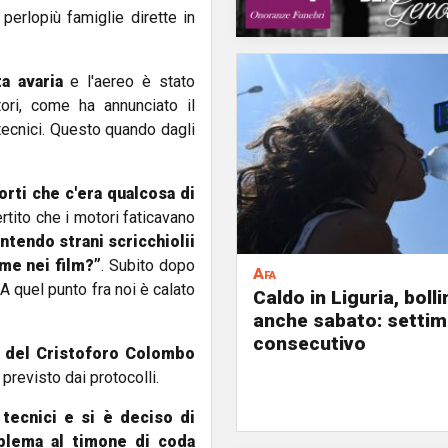
erlopiù famiglie dirette in
a avaria
e l'aereo è stato
ori, come ha annunciato il
tecnici. Questo quando dagli
rti che c'era qualcosa di
rtito che i motori faticavano
ntendo strani scricchiolii
me nei film?”
. Subito dopo
Afa
 quel punto fra noi è calato
Caldo in Liguria, boll
anche sabato: settim
consecutivo
a del Cristoforo Colombo
previsto dai protocolli.
 tecnici e si è deciso di
oblema al timone di coda