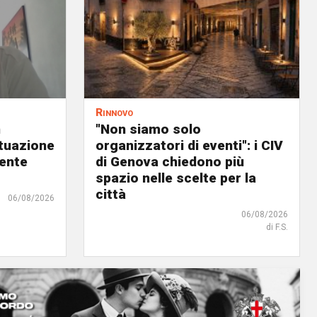
Rinnovo
n
"Non siamo solo
ituazione
organizzatori di eventi": i CIV
dente
di Genova chiedono più
spazio nelle scelte per la
città
06/08/2026
06/08/2026
di F.S.