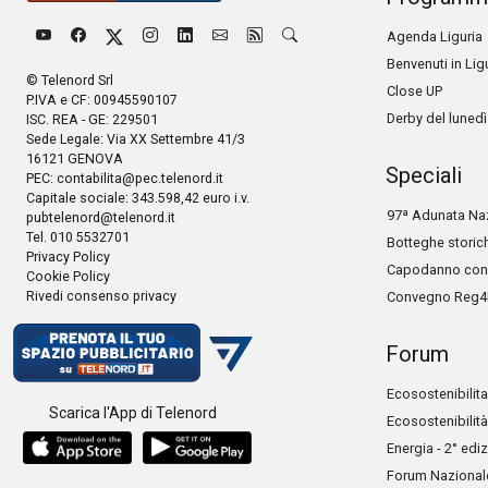
Agenda Liguria
Benvenuti in Lig
© Telenord Srl
Close UP
P.IVA e CF: 00945590107
Derby del lunedì
ISC. REA - GE: 229501
Sede Legale: Via XX Settembre 41/3
16121 GENOVA
Speciali
PEC:
contabilita@pec.telenord.it
Capitale sociale: 343.598,42 euro i.v.
97ª Adunata Naz
pubtelenord@telenord.it
Tel. 010 5532701
Botteghe storic
Privacy Policy
Capodanno con 
Cookie Policy
Rivedi consenso privacy
Convegno Reg4
Forum
Ecosostenibilita
Scarica l'App di Telenord
Ecosostenibilità
Energia - 2° edi
Forum Nazionale 