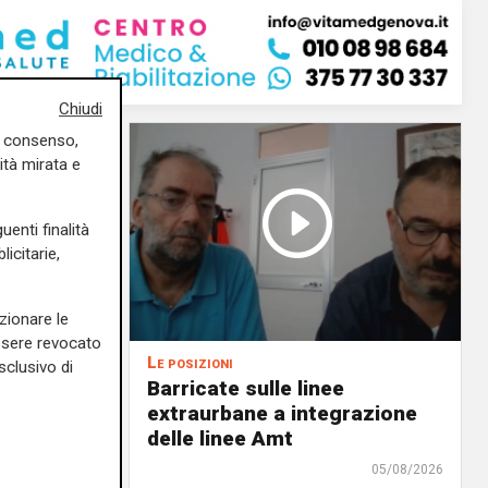
Chiudi
uo consenso,
ità mirata e
uenti finalità
icitarie,
zionare le
essere revocato
Le posizioni
sclusivo di
lenord:
Barricate sulle linee
 cani al
extraurbane a integrazione
 2. La
delle linee Amt
uta,
05/08/2026