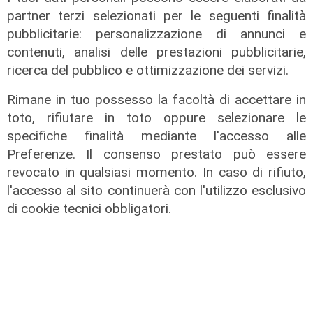
partner terzi selezionati per le seguenti finalità
pubblicitarie: personalizzazione di annunci e
contenuti, analisi delle prestazioni pubblicitarie,
ricerca del pubblico e ottimizzazione dei servizi.
L'approfondimento
Rimane in tuo possesso la facoltà di accettare in
Parte dal ghetto la reazione contro
toto, rifiutare in toto oppure selezionare le
degrado e malavita. Tacchini
specifiche finalità mediante l'accesso alle
(Centro Est) a Telenord: "Disagio
Preferenze. Il consenso prestato può essere
sociale avanzato"
revocato in qualsiasi momento. In caso di rifiuto,
07/08/2026
l'accesso al sito continuerà con l'utilizzo esclusivo
di cookie tecnici obbligatori.