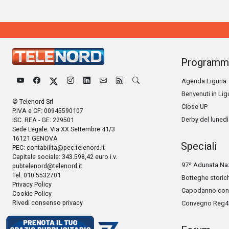
Programm
Agenda Liguria
Benvenuti in Lig
© Telenord Srl
Close UP
P.IVA e CF: 00945590107
Derby del lunedì
ISC. REA - GE: 229501
Sede Legale: Via XX Settembre 41/3
16121 GENOVA
Speciali
PEC:
contabilita@pec.telenord.it
Capitale sociale: 343.598,42 euro i.v.
97ª Adunata Naz
pubtelenord@telenord.it
Tel. 010 5532701
Botteghe storic
Privacy Policy
Capodanno con 
Cookie Policy
Rivedi consenso privacy
Convegno Reg4