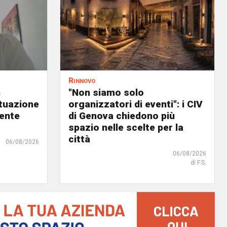
Rinnovo
n
"Non siamo solo
ituazione
organizzatori di eventi": i CIV
dente
di Genova chiedono più
spazio nelle scelte per la
città
06/08/2026
06/08/2026
di F.S.