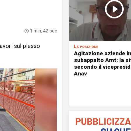
1 min, 42 sec
avori sul plesso
La posizione
Agitazione aziende i
subappalto Amt: la s
secondo il vicepresi
Anav