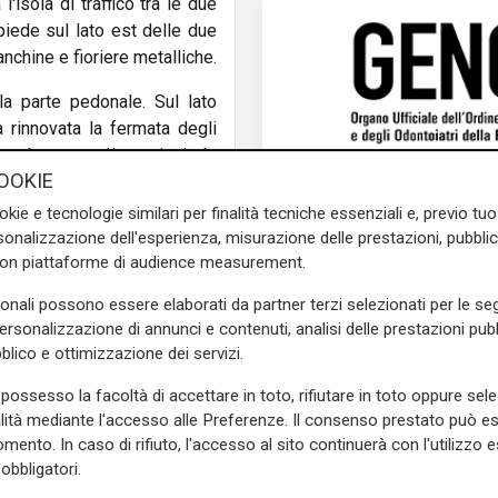
l'isola di traffico tra le due
piede sul lato est delle due
anchine e fioriere metalliche.
la parte pedonale. Sul lato
 rinnovata la fermata degli
 a due ruote. Il marciapiede
OOKIE
gli istituti scolastici e verrà
ntestuale installazione di
okie e tecnologie similari per finalità tecniche essenziali e, previo t
Transbit", materiale simile a
onalizzazione dell'esperienza, misurazione delle prestazioni, pubblic
nalerà l'inizio di una zona
con piattaforme di audience measurement.
sonali possono essere elaborati da partner terzi selezionati per le seg
personalizzazione di annunci e contenuti, analisi delle prestazioni pubbl
o Campora -
sarà funzionale
blico e ottimizzazione dei servizi.
presenza delle scuole e la
o necessario ripensare alla
possesso la facoltà di accettare in toto, rifiutare in toto oppure sele
ea di sosta per gli autobus,
alità mediante l'accesso alle Preferenze. Il consenso prestato può 
mata. Contestualmente si è
mento. In caso di rifiuto, l'accesso al sito continuerà con l'utilizzo e
erature ed è stata studiata
obbligatori.
 che non subiranno modifiche