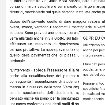
all'intersezione tra via Giotto e via Borzoli, sarà eliminata 
corsie di marcia veicolare e verrà creato un largo marcia
direttrici, marciapiede sul quale saranno installate anche p
Scopo dell'intervento quello di dare maggior respiro al
ovest, invece, verranno risagomati i marciapiede e verrà
autobus. Sono previsti anche nuovi parcheggi per i mezzi
GDPR EU C
verrà allargato anche in via Giotto, sul lato dove si trovano 
effettuato un intervento di ripavimentazione con la co
Utilizziamo co
barriere protettive. La nuova pavimentazione - che sarà in "
anche per pers
quello della pavimentazione di piazza De Ferrari - seg
integrazione 
pedonale.
I tuoi dati per
pubblicitarie: 
"L'intervento -
spiega l'assessore alla Mobilità Matte
ricerca del pub
anche alla riqualificazione del plesso scolastico. La 
conseguente frequentazione di studenti e pedoni ha res
Rimane in tuo 
messa in sicurezza della zona. Verrà ampliata anche l'ar
specifiche fin
con lo spostamento dell'edicola alle spalle della fer
in qualsiasi mo
pensato anche un piano per la piantumazione di nuove alb
cookie tecnici 
una nuova conformazione degli stalli di sosta per le auto