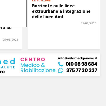
Le posizioni
lenord:
Barricate sulle linee
 cani al
extraurbane a integrazione
 2. La
delle linee Amt
uta,
05/08/2026
erà su
05/08/2026