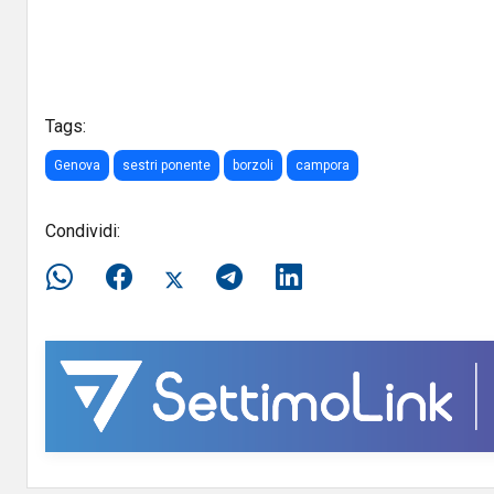
Tags:
Genova
sestri ponente
borzoli
campora
Condividi: