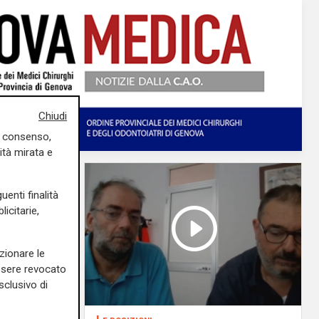
Chiudi
uo consenso,
ità mirata e
uenti finalità
icitarie,
zionare le
essere revocato
sclusivo di