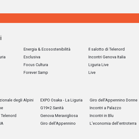
i
Energia & Ecosostenibilità
Il salotto di Telenord
uria
Esclusiva
Incontri Genova Italia
Focus Cultura
Liguria Live
Forever Samp
Live
ionale degli Alpini
EXPO Osaka - La Liguria
Giro dell'Appennino Donne
he
G19+2 Sanità
Incontri a Palazzo
Telenord
Genova Meravigliosa
Incontri in Blu
IA
Giro dell'Appennino
L'economia dell'entroterra