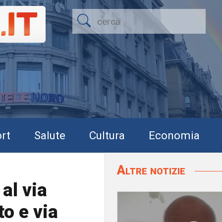
rt
Salute
Cultura
Economia
Altre notizie
al via
to e via