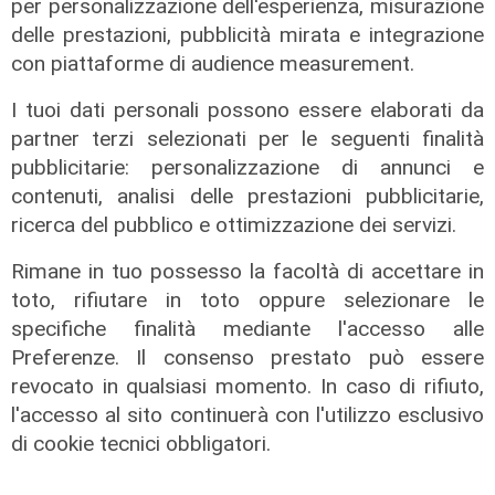
per personalizzazione dell'esperienza, misurazione
delle prestazioni, pubblicità mirata e integrazione
con piattaforme di audience measurement.
I tuoi dati personali possono essere elaborati da
partner terzi selezionati per le seguenti finalità
pubblicitarie: personalizzazione di annunci e
contenuti, analisi delle prestazioni pubblicitarie,
ricerca del pubblico e ottimizzazione dei servizi.
Rimane in tuo possesso la facoltà di accettare in
toto, rifiutare in toto oppure selezionare le
L'esclusiva
specifiche finalità mediante l'accesso alle
Bordilli (Lega): "Favorevole alle
Preferenze. Il consenso prestato può essere
norme anti - maranza. Cpr
revocato in qualsiasi momento. In caso di rifiuto,
necessario per aumentare i
l'accesso al sito continuerà con l'utilizzo esclusivo
rimpatri"
di cookie tecnici obbligatori.
05/08/2026