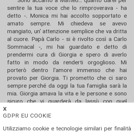
"Sono accanto a Matteo... quanto darei per
sentire la tua voce che lo rimproverava - ha
detto -. Monica mi hai accolto sopportato e
amato sempre. Mi chiedeva se avevo
mangiato, un' attenzione semplice che va dritta
al cuore. Papà Carlo - si è rivolto così a Carlo
Sommacal -, mi hai guardato e detto di
prendermi cura di Giorgia e spero di averlo
fatto in modo da renderti orgoglioso. Mi
porterò dentro l'amore immenso che hai
provato per Giorgia. Ti prometto che ci saro
sempre perché da oggi la tua famiglia sarà la
mia. Giorgia amava la vita e le persone e sono
sicuro che vi guarderà da lassù con quel
sorriso che ci accoglieva tutti - ha concluso -.
𝗫
GDPR EU COOKIE
Sono rimasto dentro quel momento senza
uscita. Ti dirò arrivederci e penserò che sei
Utilizziamo cookie e tecnologie similari per finalità
partita per quella lunga vacanza con la