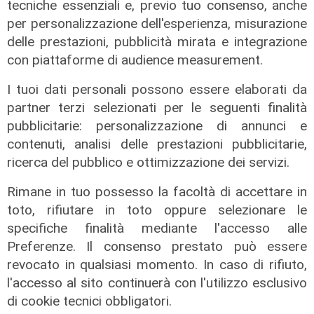
tecniche essenziali e, previo tuo consenso, anche
mamma. Per sempre ti amo piccola".
per personalizzazione dell'esperienza, misurazione
delle prestazioni, pubblicità mirata e integrazione
con piattaforme di audience measurement.
I tuoi dati personali possono essere elaborati da
partner terzi selezionati per le seguenti finalità
pubblicitarie: personalizzazione di annunci e
Per restare sempre aggiornati
sulle principali
contenuti, analisi delle prestazioni pubblicitarie,
notizie sulla Liguria seguiteci sul canale
ricerca del pubblico e ottimizzazione dei servizi.
Telenord, su
Whatsapp,
su
Instagram
,
su
Rimane in tuo possesso la facoltà di accettare in
Youtube
e su
Facebook
.
toto, rifiutare in toto oppure selezionare le
Galleria
specifiche finalità mediante l'accesso alle
Preferenze. Il consenso prestato può essere
revocato in qualsiasi momento. In caso di rifiuto,
l'accesso al sito continuerà con l'utilizzo esclusivo
di cookie tecnici obbligatori.