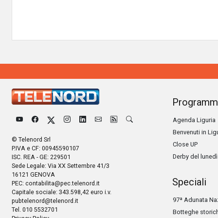
Programm
Agenda Liguria
Benvenuti in Lig
© Telenord Srl
Close UP
P.IVA e CF: 00945590107
Derby del lunedì
ISC. REA - GE: 229501
Sede Legale: Via XX Settembre 41/3
16121 GENOVA
Speciali
PEC:
contabilita@pec.telenord.it
Capitale sociale: 343.598,42 euro i.v.
97ª Adunata Naz
pubtelenord@telenord.it
Tel. 010 5532701
Botteghe storic