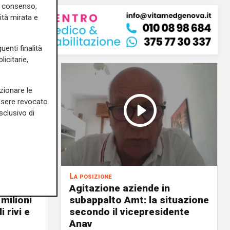
uo consenso,
ità mirata e
uenti finalità
icitarie,
zionare le
essere revocato
sclusivo di
La posizione
Agitazione aziende in
 milioni
subappalto Amt: la situazione
i rivi e
secondo il vicepresidente
Anav