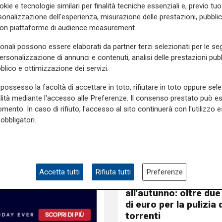
okie e tecnologie similari per finalità tecniche essenziali e, previo t
to subito riconosciuto da un
onalizzazione dell'esperienza, misurazione delle prestazioni, pubblic
ato e ricettazione. Anche il
con piattaforme di audience measurement.
 per ricettazione.
sonali possono essere elaborati da partner terzi selezionati per le seg
e sulla Liguria seguiteci sul
personalizzazione di annunci e contenuti, analisi delle prestazioni pubbl
e
e su
Facebook
.
blico e ottimizzazione dei servizi.
possesso la facoltà di accettare in toto, rifiutare in toto oppure sele
alità mediante l'accesso alle Preferenze. Il consenso prestato può 
mento. In caso di rifiuto, l'accesso al sito continuerà con l'utilizzo e
obbligatori.
Programma
Accetta tutti
Rifiuta tutti
Preferenze
Genova si prepara
all'autunno: oltre due
di euro per la pulizia d
torrenti