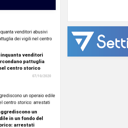
inquanta venditori
ircondano pattuglia
 nel centro storico
07/10/2020
aggrediscono un
dile in un fondo del
orico: arrestati