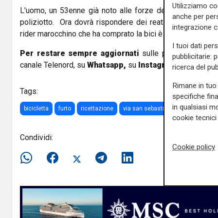
Utilizziamo co
L'uomo, un 53enne già noto alle forze dell'ordine, è sta
anche per pers
poliziotto. Ora dovrà rispondere dei reati di furto aggrav
integrazione 
rider marocchino che ha comprato la bici è stato segnalato
I tuoi dati per
Per restare sempre aggiornati
sulle principali notizi
pubblicitarie: 
canale Telenord, su
Whatsapp,
su
Instagram
,
su
Youtub
ricerca del pub
Rimane in tuo 
Tags:
specifiche fin
in qualsiasi mo
bicicletta
furto
ricettazione
via san sebastiano
polizia
cookie tecnici 
Condividi:
Cookie policy