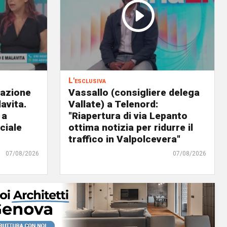
L'esclusiva
eazione
Vassallo (consigliere delega
avita.
Vallate) a Telenord:
 a
"Riapertura di via Lepanto
ciale
ottima notizia per ridurre il
traffico in Valpolcevera"
07/08/2026
07/08/2026