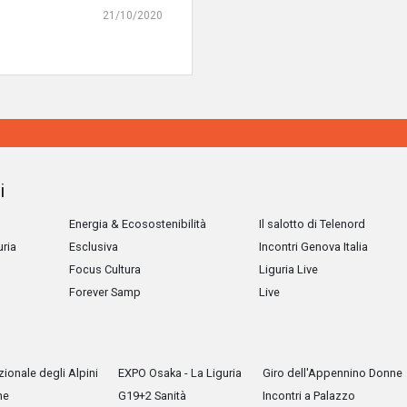
21/10/2020
i
Energia & Ecosostenibilità
Il salotto di Telenord
uria
Esclusiva
Incontri Genova Italia
Focus Cultura
Liguria Live
Forever Samp
Live
ionale degli Alpini
EXPO Osaka - La Liguria
Giro dell'Appennino Donne
he
G19+2 Sanità
Incontri a Palazzo