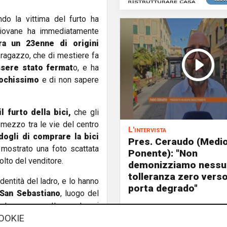
do la vittima del furto ha
 giovane ha immediatamente
era un 23enne di origini
l ragazzo, che di mestiere fa
ssere stato fermat
o, e ha
pochissimo
e di non sapere
 furto della bici,
che gli
o mezzo tra le vie del centro
L'intervista
dogli di comprare la bici
Pres. Ceraudo (Medi
ostrato una foto scattata
Ponente): "Non
olto del venditore.
demonizziamo nessu
tolleranza zero verso
’identità del ladro, e lo hanno
porta degrado"
 San Sebastiano
, luogo del
o stesso soggetto mentre si
OOKIE