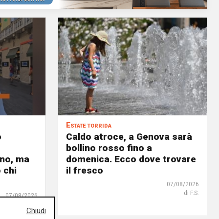
Estate torrida
o
Caldo atroce, a Genova sarà
bollino rosso fino a
no, ma
domenica. Ecco dove trovare
 chi
il fresco
07/08/2026
di F.S.
07/08/2026
Chiudi