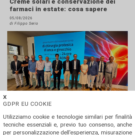
Creme solari e conservazione dei
farmaci in estate: cosa sapere
05/08/2026
di Filippo Serio
𝗫
GDPR EU COOKIE
Novità
Utilizziamo cookie e tecnologie similari per finalità
Dimissioni in 24 ore dopo intervento
ad anca e ginocchia, via libera
tecniche essenziali e, previo tuo consenso, anche
all'ospedale San Martino
per personalizzazione dell'esperienza, misurazione