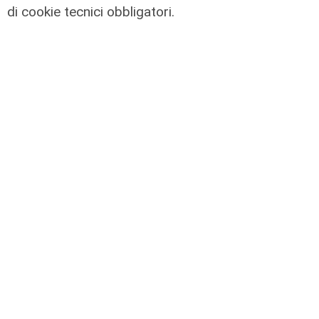
di cookie tecnici obbligatori.
L'impegno
Bassa Valbisagno riqualificata e
pulita: gli sforzi del presidente
Ivaldi
05/08/2026