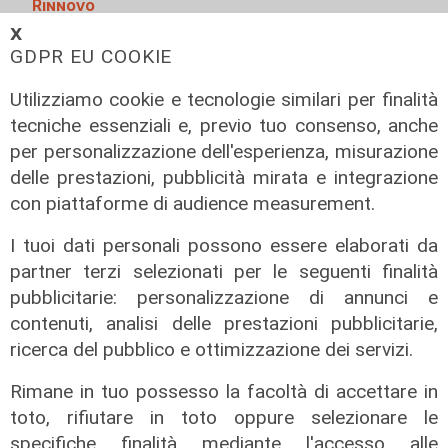
Rinnovo
𝗫
"Non siamo solo organizzatori di
GDPR EU COOKIE
eventi": i CIV di Genova chiedono
più spazio nelle scelte per la città
Utilizziamo cookie e tecnologie similari per finalità
06/08/2026
tecniche essenziali e, previo tuo consenso, anche
di F.S.
per personalizzazione dell'esperienza, misurazione
delle prestazioni, pubblicità mirata e integrazione
con piattaforme di audience measurement.
I tuoi dati personali possono essere elaborati da
partner terzi selezionati per le seguenti finalità
pubblicitarie: personalizzazione di annunci e
contenuti, analisi delle prestazioni pubblicitarie,
ricerca del pubblico e ottimizzazione dei servizi.
Rimane in tuo possesso la facoltà di accettare in
toto, rifiutare in toto oppure selezionare le
Afa
specifiche finalità mediante l'accesso alle