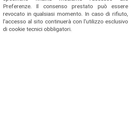
Caldo in Liguria, bollino rosso anche
Preferenze. Il consenso prestato può essere
sabato: settimo giorno consecutivo
revocato in qualsiasi momento. In caso di rifiuto,
l'accesso al sito continuerà con l'utilizzo esclusivo
06/08/2026
di F.S.
di cookie tecnici obbligatori.