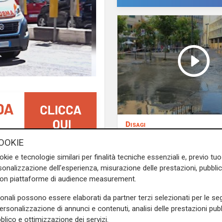
Disagi
Guasto a tubatura, L
OOKIE
Giuseppe allagato: l'
di San Fruttuoso:
un’anziana
okie e tecnologie similari per finalità tecniche essenziali e, previo t
invade via XII Ottobre
ata investita da un’auto
onalizzazione dell'esperienza, misurazione delle prestazioni, pubblic
mette a disposizione
con piattaforme di audience measurement.
incidente è ancora in fase di
autobotte
sonali possono essere elaborati da partner terzi selezionati per le seg
personalizzazione di annunci e contenuti, analisi delle prestazioni pubbl
larmente violento. La donna,
blico e ottimizzazione dei servizi.