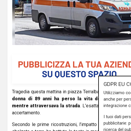
GDPR EU C
Tragedia questa mattina in piazza Terralba, nel quartiere 
Utilizziamo co
donna di 89 anni ha perso la vita dopo essere st
anche per pers
integrazione 
mentre attraversava la strada
. L’esatta dinamica dell’
accertamento.
I tuoi dati per
pubblicitarie: 
Secondo le prime ricostruzioni, l’impatto è stato partico
ricerca del pub