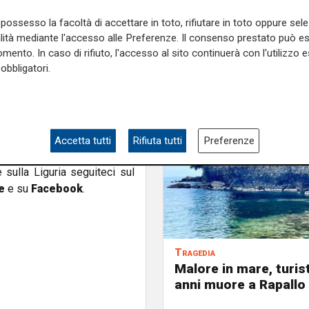
ato l’intervento dei sanitari
opo averla intubata, l’hanno
possesso la facoltà di accettare in toto, rifiutare in toto oppure sele
 i tentativi di rianimazione,
alità mediante l'accesso alle Preferenze. Il consenso prestato può 
orso.
mento. In caso di rifiuto, l'accesso al sito continuerà con l'utilizzo e
obbligatori.
a sezione infortunistica della
 precisione quanto accaduto.
anze per chiarire se l’anziana
bilista si sia accorto della
Accetta tutti
Rifiuta tutti
Preferenze
e sulla Liguria seguiteci sul
e
e su
Facebook
.
Tragedia
Malore in mare, turist
anni muore a Rapallo