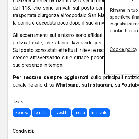
sbalzata a terra, ha battuto la testa in modo grave. Immedi
del 118, che sono arrivati sul posto con l’automedica: d
Rimane in tuo 
trasportata d’urgenza all’ospedale San Martino. Nonostante
specifiche fin
la donna è deceduta poco dopo il suo arrivo in pronto socc
in qualsiasi mo
cookie tecnici 
Gli accertamenti sul sinistro sono affidati agli agenti dell
polizia locale, che stanno lavorando per ricostruire con
Cookie policy
Sul posto sono stati effettuati rilievi e raccolte testimoni
stesse attraversando sulle strisce pedonali e se l’automo
sua presenza in tempo.
Per restare sempre aggiornati
sulle principali notizi
canale Telenord, su
Whatsapp,
su
Instagram
,
su
Youtub
Tags:
Genova
terralba
investita
morta
Incidente
Condividi: