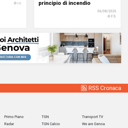
principio di incendio
di r.c.
06/08/2026
di F.S.
RSS Cronaca
Primo Piano
TGN
Transport TV
Radar
TGN Calcio
We are Genoa