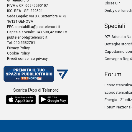
© Telenord Srl
Close UP
P.IVA e CF: 00945590107
Derby del lunedì
ISC. REA - GE: 229501
Sede Legale: Via XX Settembre 41/3
16121 GENOVA
Speciali
PEC:
contabilita@pec.telenord.it
Capitale sociale: 343.598,42 euro i.v.
97ª Adunata Naz
pubtelenord@telenord.it
Tel. 010 5532701
Botteghe storic
Privacy Policy
Capodanno con 
Cookie Policy
Rivedi consenso privacy
Convegno Reg4
Forum
Ecosostenibilita
Scarica l'App di Telenord
Ecosostenibilità
Energia - 2° edi
Forum Nazionale 