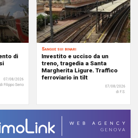
Sangue sui binari
ento di
Investito e ucciso da un
si
treno, tragedia a Santa
Margherita Ligure. Traffico
ferroviario in tilt
07/08/2026
di Filippo Serio
07/08/2026
di F.S.