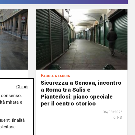
Faccia a faccia
argo San
Sicurezza a Genova, incontro
Chiudi
acqua
a Roma tra Salis e
uo consenso,
. Iren
Piantedosi: piano speciale
ità mirata e
per il centro storico
06/08/2026
di F.S.
07/08/2026
uenti finalità
di Filippo Serio
icitarie,