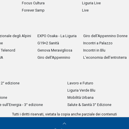
Focus Cultura
Liguria Live
Forever Samp
Live
ionale degli Alpini
EXPO Osaka - La Liguria
Giro dell'Appennino Donne
he
G19+2 Sanità
Incontri a Palazzo
Telenord
Genova Meravigliosa
Incontri in Blu
IA
Giro dell'Appennino
L'economia dell'entroterra
 2° edizione
Lavoro e Futuro
Liguria Verde Blu
zione
Mobilità Urbana
sull’Energia - 3° edizione
Salute & Sanità 3° Edizione
Tutti i diritti riservati, vietata la copia anche parziale dei contenuti