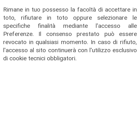
Rimane in tuo possesso la facoltà di accettare in
toto, rifiutare in toto oppure selezionare le
specifiche finalità mediante l'accesso alle
Novità
Preferenze. Il consenso prestato può essere
Dimissioni in 24 ore dopo intervento
revocato in qualsiasi momento. In caso di rifiuto,
ad anca e ginocchia, via libera
l'accesso al sito continuerà con l'utilizzo esclusivo
all'ospedale San Martino
di cookie tecnici obbligatori.
05/08/2026
di r.c.