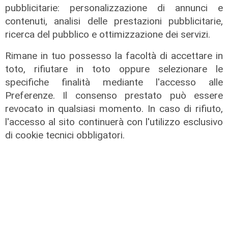
di Tiziana Cairati
pubblicitarie: personalizzazione di annunci e
contenuti, analisi delle prestazioni pubblicitarie,
ricerca del pubblico e ottimizzazione dei servizi.
Rimane in tuo possesso la facoltà di accettare in
toto, rifiutare in toto oppure selezionare le
specifiche finalità mediante l'accesso alle
Preferenze. Il consenso prestato può essere
revocato in qualsiasi momento. In caso di rifiuto,
l'accesso al sito continuerà con l'utilizzo esclusivo
di cookie tecnici obbligatori.
il video
Savona, coppia di daini a passeggio
lungo l'Aurelia fra Bergeggi e
Spotorno
13/04/2022