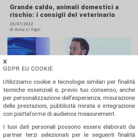
Grande caldo, animali domestici a
rischio: i consigli del veterinario
20/07/2022
di Anna Li Vigni
𝗫
GDPR EU COOKIE
Utilizziamo cookie e tecnologie similari per finalità
tecniche essenziali e, previo tuo consenso, anche
per personalizzazione dell'esperienza, misurazione
l'intervento
delle prestazioni, pubblicità mirata e integrazione
Genova, l'assessore Piana e
con piattaforme di audience measurement.
l'emergenza cinghiali: "Ampliare i
calendari venatori"
I tuoi dati personali possono essere elaborati da
partner terzi selezionati per le seguenti finalità
02/05/2022