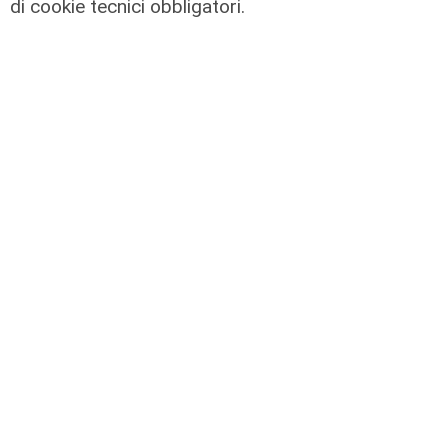
di cookie tecnici obbligatori.
il master
Assiterminal e ForMare il primo
Master per manager dei terminal
portuali in Italia
22/04/2026