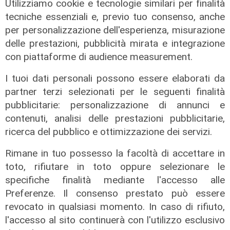
Utilizziamo cookie e tecnologie similari per finalità
tecniche essenziali e, previo tuo consenso, anche
per personalizzazione dell'esperienza, misurazione
delle prestazioni, pubblicità mirata e integrazione
con piattaforme di audience measurement.
I tuoi dati personali possono essere elaborati da
Il progetto
partner terzi selezionati per le seguenti finalità
Egitto, Alstom alla guida di un
pubblicitarie: personalizzazione di annunci e
consorzio firma contratti da 690
contenuti, analisi delle prestazioni pubblicitarie,
milioni
ricerca del pubblico e ottimizzazione dei servizi.
18/06/2026
di Redazione
Rimane in tuo possesso la facoltà di accettare in
toto, rifiutare in toto oppure selezionare le
specifiche finalità mediante l'accesso alle
Preferenze. Il consenso prestato può essere
revocato in qualsiasi momento. In caso di rifiuto,
l'accesso al sito continuerà con l'utilizzo esclusivo