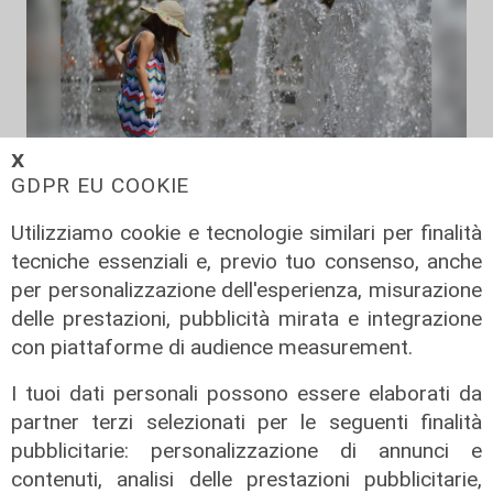
𝗫
GDPR EU COOKIE
Utilizziamo cookie e tecnologie similari per finalità
Le temperature
tecniche essenziali e, previo tuo consenso, anche
Genova, caldo torrido: bollino rosso
per personalizzazione dell'esperienza, misurazione
anche lunedì
delle prestazioni, pubblicità mirata e integrazione
08/08/2026
con piattaforme di audience measurement.
di c.b.
I tuoi dati personali possono essere elaborati da
partner terzi selezionati per le seguenti finalità
pubblicitarie: personalizzazione di annunci e
contenuti, analisi delle prestazioni pubblicitarie,