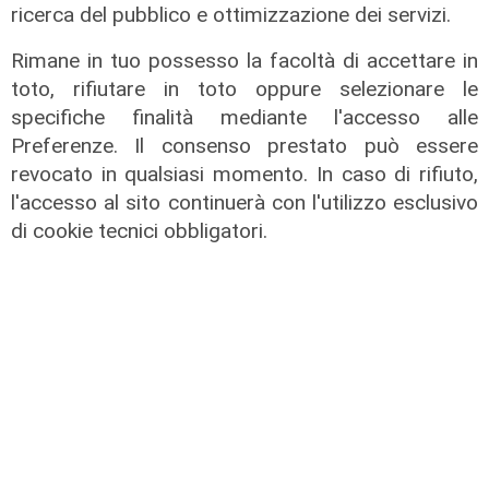
ricerca del pubblico e ottimizzazione dei servizi.
Rimane in tuo possesso la facoltà di accettare in
toto, rifiutare in toto oppure selezionare le
specifiche finalità mediante l'accesso alle
Preferenze. Il consenso prestato può essere
revocato in qualsiasi momento. In caso di rifiuto,
Il derby
l'accesso al sito continuerà con l'utilizzo esclusivo
di cookie tecnici obbligatori.
Mignanego: il 28 agosto la partita
dell'estate, preti e suore contro
sindaci e parlamentari
08/08/2026
di Redazione