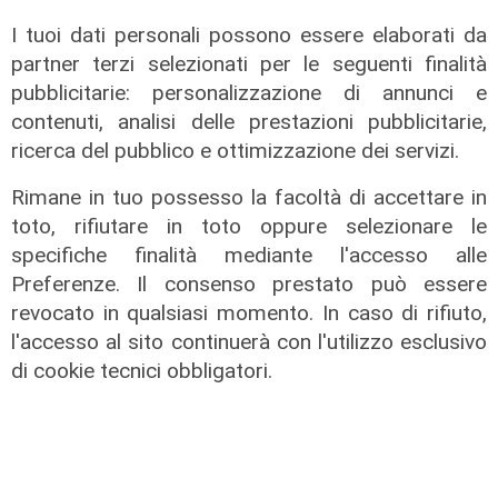
I tuoi dati personali possono essere elaborati da
partner terzi selezionati per le seguenti finalità
pubblicitarie: personalizzazione di annunci e
contenuti, analisi delle prestazioni pubblicitarie,
ricerca del pubblico e ottimizzazione dei servizi.
Rimane in tuo possesso la facoltà di accettare in
toto, rifiutare in toto oppure selezionare le
specifiche finalità mediante l'accesso alle
Preferenze. Il consenso prestato può essere
La posizione
revocato in qualsiasi momento. In caso di rifiuto,
Agitazione aziende in subappalto
l'accesso al sito continuerà con l'utilizzo esclusivo
Amt: la situazione secondo il
di cookie tecnici obbligatori.
vicepresidente Anav
06/08/2026