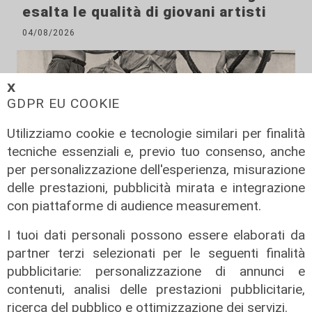
esalta le qualità di giovani artisti
04/08/2026
𝗫
GDPR EU COOKIE
Utilizziamo cookie e tecnologie similari per finalità
tecniche essenziali e, previo tuo consenso, anche
per personalizzazione dell'esperienza, misurazione
delle prestazioni, pubblicità mirata e integrazione
con piattaforme di audience measurement.
Al Museo Galata
I tuoi dati personali possono essere elaborati da
'Camalli 1946-2026: la nostra
partner terzi selezionati per le seguenti finalità
storia': prorogata fino al 31 agosto
pubblicitarie: personalizzazione di annunci e
la mostra sugli 80 anni della CULMV
contenuti, analisi delle prestazioni pubblicitarie,
ricerca del pubblico e ottimizzazione dei servizi.
03/08/2026