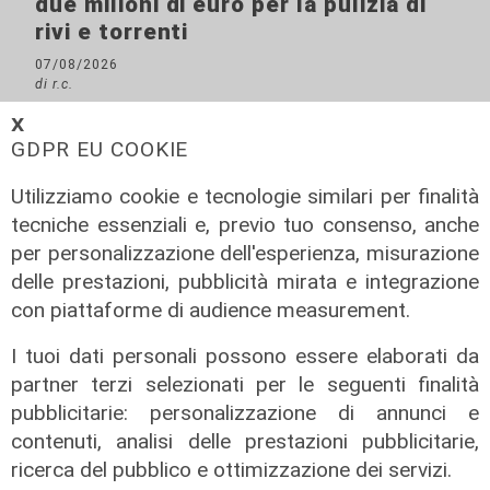
due milioni di euro per la pulizia di
rivi e torrenti
07/08/2026
di r.c.
𝗫
GDPR EU COOKIE
Utilizziamo cookie e tecnologie similari per finalità
tecniche essenziali e, previo tuo consenso, anche
per personalizzazione dell'esperienza, misurazione
delle prestazioni, pubblicità mirata e integrazione
con piattaforme di audience measurement.
I tuoi dati personali possono essere elaborati da
La posizione
partner terzi selezionati per le seguenti finalità
pubblicitarie: personalizzazione di annunci e
Agitazione aziende in subappalto
Amt: la situazione secondo il
contenuti, analisi delle prestazioni pubblicitarie,
vicepresidente Anav
ricerca del pubblico e ottimizzazione dei servizi.