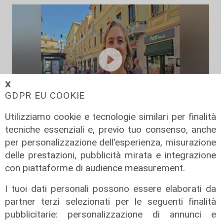
𝗫
GDPR EU COOKIE
Utilizziamo cookie e tecnologie similari per finalità
Le novità
tecniche essenziali e, previo tuo consenso, anche
Ass. Viscogliosi a Telenord: "A
per personalizzazione dell'esperienza, misurazione
Puntavagno un'area cani al posto di
delle prestazioni, pubblicità mirata e integrazione
Mondobimbo 2. La pizzeria verrà
con piattaforme di audience measurement.
abbattuta, ampia area si affaccerà
I tuoi dati personali possono essere elaborati da
su skate park"
partner terzi selezionati per le seguenti finalità
05/08/2026
pubblicitarie: personalizzazione di annunci e