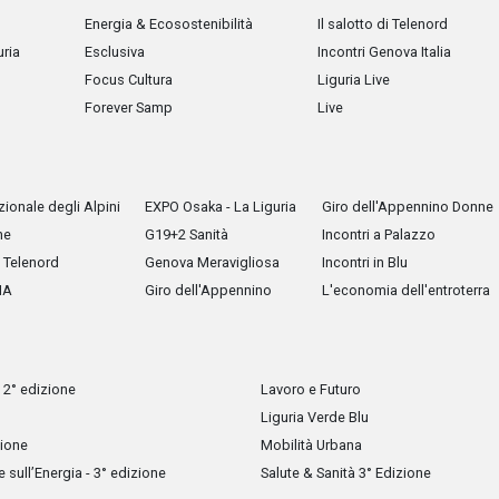
Energia & Ecosostenibilità
Il salotto di Telenord
uria
Esclusiva
Incontri Genova Italia
Focus Cultura
Liguria Live
Forever Samp
Live
ionale degli Alpini
EXPO Osaka - La Liguria
Giro dell'Appennino Donne
he
G19+2 Sanità
Incontri a Palazzo
Telenord
Genova Meravigliosa
Incontri in Blu
IA
Giro dell'Appennino
L'economia dell'entroterra
 2° edizione
Lavoro e Futuro
Liguria Verde Blu
zione
Mobilità Urbana
sull’Energia - 3° edizione
Salute & Sanità 3° Edizione