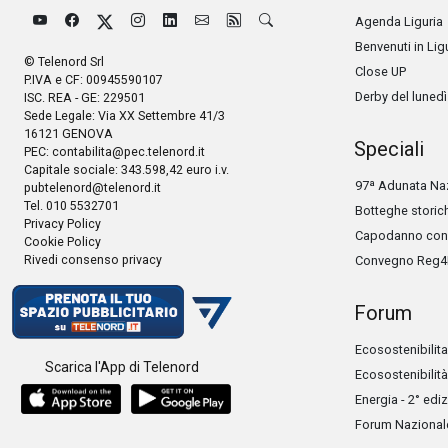
Agenda Liguria
Benvenuti in Lig
© Telenord Srl
Close UP
P.IVA e CF: 00945590107
Derby del lunedì
ISC. REA - GE: 229501
Sede Legale: Via XX Settembre 41/3
16121 GENOVA
Speciali
PEC:
contabilita@pec.telenord.it
Capitale sociale: 343.598,42 euro i.v.
97ª Adunata Naz
pubtelenord@telenord.it
Tel. 010 5532701
Botteghe storic
Privacy Policy
Capodanno con 
Cookie Policy
Rivedi consenso privacy
Convegno Reg4
Forum
Ecosostenibilita
Scarica l'App di Telenord
Ecosostenibilità
Energia - 2° edi
Forum Nazionale 