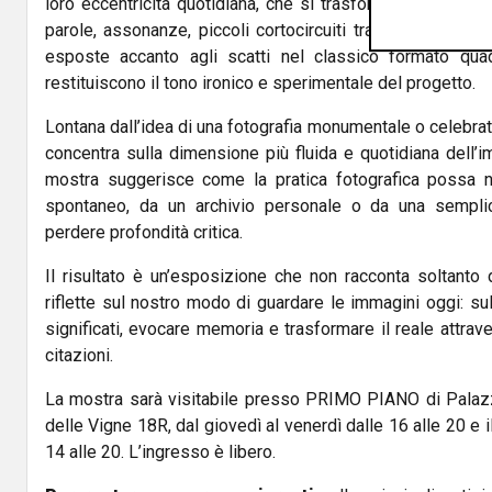
loro eccentricità quotidiana, che si trasformano in disposi
parole, assonanze, piccoli cortocircuiti tra testo e immag
esposte accanto agli scatti nel classico formato qua
restituiscono il tono ironico e sperimentale del progetto.
Lontana dall’idea di una fotografia monumentale o celebrat
concentra sulla dimensione più fluida e quotidiana dell
mostra suggerisce come la pratica fotografica possa 
spontaneo, da un archivio personale o da una semplic
perdere profondità critica.
Il risultato è un’esposizione che non racconta soltanto 
riflette sul nostro modo di guardare le immagini oggi: sul
significati, evocare memoria e trasformare il reale attrave
citazioni.
La mostra sarà visitabile presso PRIMO PIANO di Palazzo 
delle Vigne 18R, dal giovedì al venerdì dalle 16 alle 20 e 
14 alle 20. L’ingresso è libero.