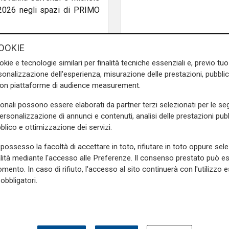
2026 negli spazi di PRIMO
 – critici, curatori, storici
OOKIE
rivano qui non nel ruolo di
okie e tecnologie similari per finalità tecniche essenziali e, previo t
laterale, quasi inatteso, che
onalizzazione dell'esperienza, misurazione delle prestazioni, pubblic
zionali categorie di autore e
con piattaforme di audience measurement.
sonali possono essere elaborati da partner terzi selezionati per le seg
 due pratiche differenti ma
personalizzazione di annunci e contenuti, analisi delle prestazioni pubbl
alvenzi presenta due nuclei
blico e ottimizzazione dei servizi.
 della fotografia italiana e
possesso la facoltà di accettare in toto, rifiutare in toto oppure sele
izzato con il cellulare. In
alità mediante l'accesso alle Preferenze. Il consenso prestato può 
retare la celebre posa della
mento. In caso di rifiuto, l'accesso al sito continuerà con l'utilizzo e
ioco di rimandi che riflette
obbligatori.
fia.
agini nate per Instagram e
ente leggere, raccolte per la