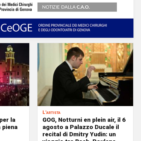
L'artista
per la
GOG, Notturni en plein air, il 6
a piena
agosto a Palazzo Ducale il
recital di Dmitry Yudin: un