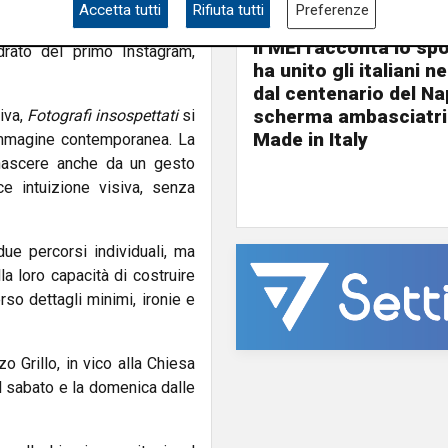
tivi di linguaggio: giochi di
Accetta tutti
Rifiuta tutti
Preferenze
Il programma
ine. Le didascalie originali,
Il MEI racconta lo sp
drato del primo Instagram,
ha unito gli italiani 
dal centenario del Nap
scherma ambasciatri
iva,
Fotografi insospettati
si
Made in Italy
’immagine contemporanea. La
nascere anche da un gesto
e intuizione visiva, senza
due percorsi individuali, ma
la loro capacità di costruire
rso dettagli minimi, ironie e
Grillo, in vico alla Chiesa
il sabato e la domenica dalle