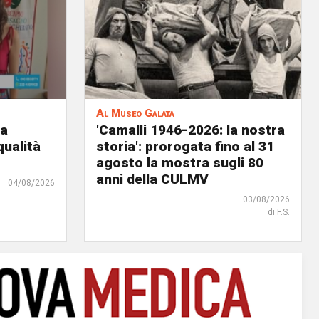
Al Museo Galata
ia
'Camalli 1946-2026: la nostra
qualità
storia': prorogata fino al 31
agosto la mostra sugli 80
anni della CULMV
04/08/2026
03/08/2026
di F.S.