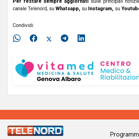
Per restare sempre aggiornati
sulle principali notizi
canale Telenord, su
Whatsapp,
su
Instagram
,
su
Youtub
Condividi:
Programm