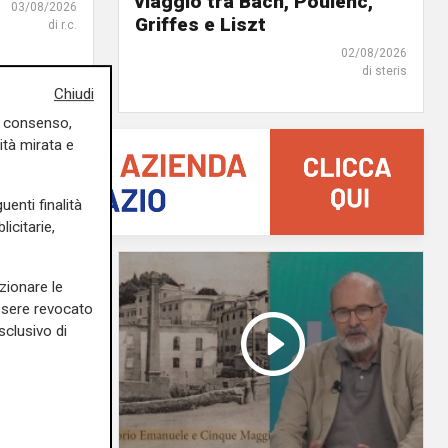
viaggio tra Bach, Poulenc,
03/08/2026
Griffes e Liszt
di r.c.
02/08/2026
di steris
Chiudi
uo consenso,
ità mirata e
uenti finalità
icitarie,
zionare le
essere revocato
sclusivo di