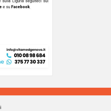
e sulla Liguria seguiteci sul
e
e su
Facebook
.
i