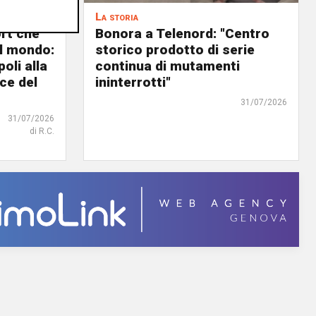
La storia
ort che
Bonora a Telenord: "Centro
nel mondo:
storico prodotto di serie
oli alla
continua di mutamenti
ce del
ininterrotti"
31/07/2026
31/07/2026
di R.C.