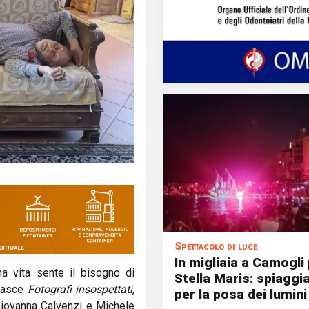
Spettacolo di luce
In migliaia a Camogli 
na vita sente il bisogno di
Stella Maris: spiaggi
 nasce
Fotografi insospettati
,
per la posa dei lumini
 Giovanna Calvenzi e Michele