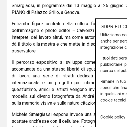
Smargiassi, in programma dal 13 maggio al 26 giugno 
PIANO di Palazzo Grillo, a Genova.
Entrambi figure centrali della cultura fotografica italiana
GDPR EU C
dell’immagine e photo editor – Calvenzi e Smargiassi ar
Utilizziamo co
interpreti del lavoro altrui, ma come autori. Un passaggio 
anche per pers
dà il titolo alla mostra e che mette in discussione le tradi
integrazione 
osservatore.
I tuoi dati per
Il percorso espositivo si sviluppa come un dialogo tra
pubblicitarie: 
accomunate da una stessa libertà di sguardo. Giovanna C
ricerca del pub
di lavori: una serie di ritratti dedicati a protagonisti
Rimane in tuo 
internazionale e un progetto più intimo e ironico, real
specifiche fin
quest’ultimo, amici e artisti vengono invitati a reinterp
in qualsiasi mo
modella sul divano fotografata da André Kertész, in un g
cookie tecnici 
sulla memoria visiva e sulla natura citazionale della fotogra
Michele Smargiassi espone invece una selezione di imm
Cookie policy
scattate anch’esse con il cellulare. Fotografie apparentem