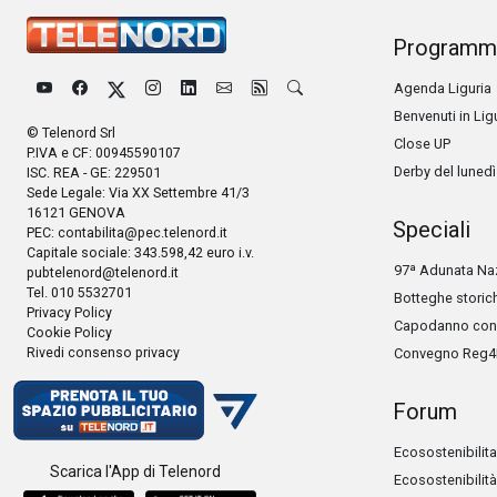
Programm
Agenda Liguria
Benvenuti in Lig
© Telenord Srl
Close UP
P.IVA e CF: 00945590107
Derby del lunedì
ISC. REA - GE: 229501
Sede Legale: Via XX Settembre 41/3
16121 GENOVA
Speciali
PEC:
contabilita@pec.telenord.it
Capitale sociale: 343.598,42 euro i.v.
97ª Adunata Naz
pubtelenord@telenord.it
Tel. 010 5532701
Botteghe storic
Privacy Policy
Capodanno con 
Cookie Policy
Rivedi consenso privacy
Convegno Reg4
Forum
Ecosostenibilita
Scarica l'App di Telenord
Ecosostenibilità