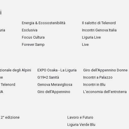
i
Energia & Ecosostenibilità
Il salotto di Telenord
uria
Esclusiva
Incontri Genova Italia
Focus Cultura
Liguria Live
Forever Samp
Live
ionale degli Alpini
EXPO Osaka - La Liguria
Giro dell'Appennino Donne
he
G19+2 Sanità
Incontri a Palazzo
Telenord
Genova Meravigliosa
Incontri in Blu
IA
Giro dell'Appennino
L'economia dell'entroterra
 2° edizione
Lavoro e Futuro
Liguria Verde Blu