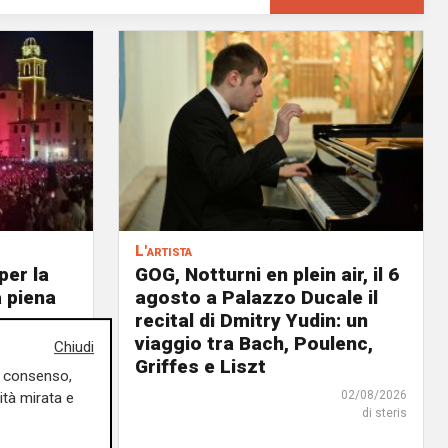
L'artista
per la
GOG, Notturni en plein air, il 6
a piena
agosto a Palazzo Ducale il
recital di Dmitry Yudin: un
viaggio tra Bach, Poulenc,
Chiudi
03/08/2026
Griffes e Liszt
di r.c.
uo consenso,
02/08/2026
ità mirata e
di steris