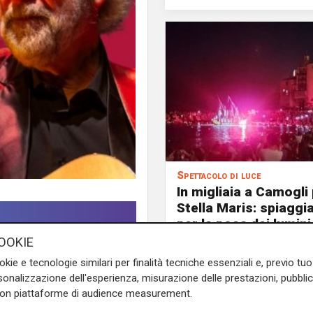
Spettacolo di luce
In migliaia a Camogli 
Stella Maris: spiaggi
per la posa dei lumini
OOKIE
okie e tecnologie similari per finalità tecniche essenziali e, previo t
onalizzazione dell'esperienza, misurazione delle prestazioni, pubblic
 interviste esclusive ai
con piattaforme di audience measurement.
ort: l'ospite di oggi è Beppe