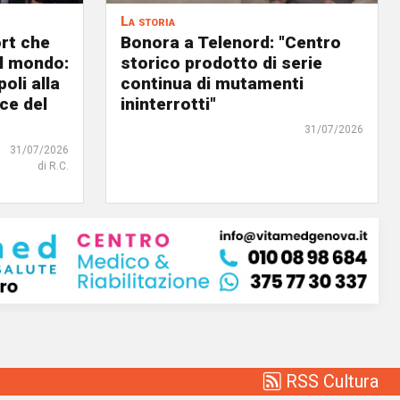
La storia
ort che
Bonora a Telenord: "Centro
nel mondo:
storico prodotto di serie
oli alla
continua di mutamenti
ce del
ininterrotti"
31/07/2026
31/07/2026
di R.C.
RSS Cultura