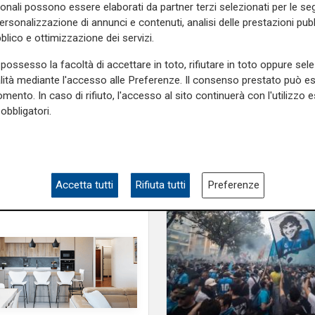
sonali possono essere elaborati da partner terzi selezionati per le seg
personalizzazione di annunci e contenuti, analisi delle prestazioni pubbl
blico e ottimizzazione dei servizi.
Monti, è condotto da Roberto
essionale che umano.
possesso la facoltà di accettare in toto, rifiutare in toto oppure sele
alità mediante l'accesso alle Preferenze. Il consenso prestato può 
 demand sul sito telenord.it
mento. In caso di rifiuto, l'accesso al sito continuerà con l'utilizzo e
obbligatori.
e sulla Liguria seguiteci sul
e
e su
Facebook
.
Accetta tutti
Rifiuta tutti
Preferenze