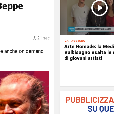
 Beppe
21 sec
La rassegna
Arte Nomade: la Med
bile anche on demand
Valbisagno esalta le 
di giovani artisti