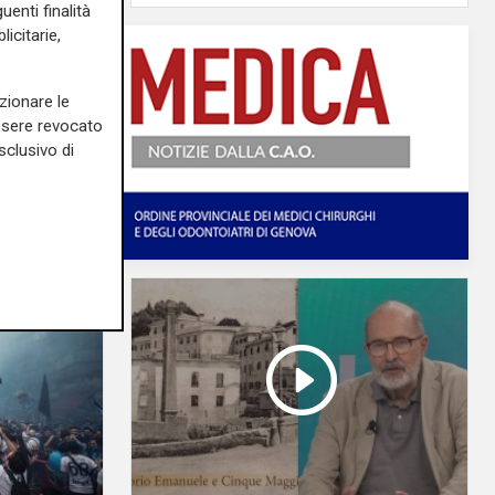
uenti finalità
icitarie,
zionare le
essere revocato
sclusivo di