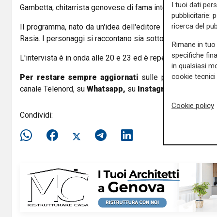
I tuoi dati per
Gambetta, chitarrista genovese di fama internazionale.
pubblicitarie: 
ricerca del pub
Il programma, nato da un'idea dell'editore Massimiliano 
Rasia. I personaggi si raccontano sia sotto l'aspetto prof
Rimane in tuo 
specifiche fin
L'intervista è in onda alle 20 e 23 ed è reperibile anche on
in qualsiasi mo
cookie tecnici 
Per restare sempre aggiornati
sulle principali notizi
canale Telenord, su
Whatsapp,
su
Instagram
,
su
Youtub
Cookie policy
Condividi: