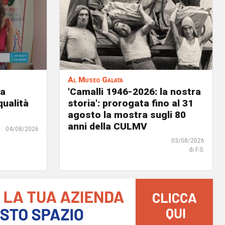
Al Museo Galata
ia
'Camalli 1946-2026: la nostra
qualità
storia': prorogata fino al 31
agosto la mostra sugli 80
anni della CULMV
04/08/2026
03/08/2026
di F.S.