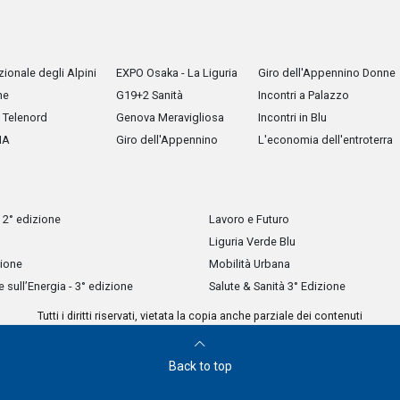
ionale degli Alpini
EXPO Osaka - La Liguria
Giro dell'Appennino Donne
he
G19+2 Sanità
Incontri a Palazzo
Telenord
Genova Meravigliosa
Incontri in Blu
IA
Giro dell'Appennino
L'economia dell'entroterra
 2° edizione
Lavoro e Futuro
Liguria Verde Blu
zione
Mobilità Urbana
sull’Energia - 3° edizione
Salute & Sanità 3° Edizione
Tutti i diritti riservati, vietata la copia anche parziale dei contenuti
Back to top