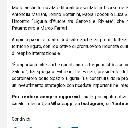
Molte anche le novità editoriali presentate nel corso del
Antonella Mariani
,
Tonino Bettanini
,
Paola Teocoli
e
Luca S
l’incontro “Liguria d’Autore tra Genova e Riviere”, che
Paternostro
e
Marco Ferrari
.
Ampio spazio è stato dedicato anche ai premi letterari 
territorio ligure, con l’obiettivo di promuovere l’identità cul
di respiro internazionale.
“È importante che anche quest’anno la Regione abbia accom
Salone”, ha spiegato
Fabrizio De Ferrari
, presidente de
coordinatore dello Spazio Liguria. “La continuità della p
un investimento strategico, con ricadute importanti nel me
Per restare sempre aggiornati
sulle principali notizi
canale Telenord, su
Whatsapp,
su
Instagram
,
su
Youtub
Condividi: