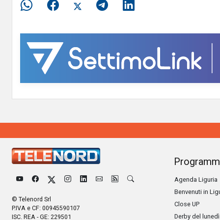
Programm
Agenda Liguria
Benvenuti in Lig
© Telenord Srl
Close UP
P.IVA e CF: 00945590107
Derby del lunedì
ISC. REA - GE: 229501