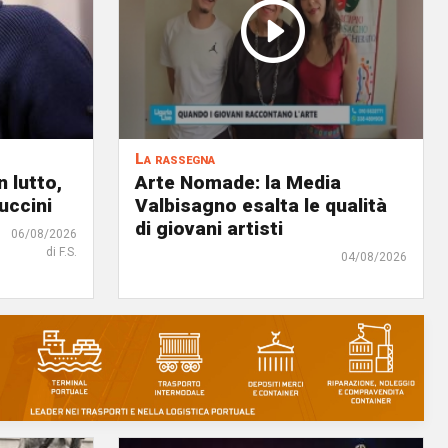
La rassegna
 lutto,
Arte Nomade: la Media
uccini
Valbisagno esalta le qualità
di giovani artisti
06/08/2026
di F.S.
04/08/2026