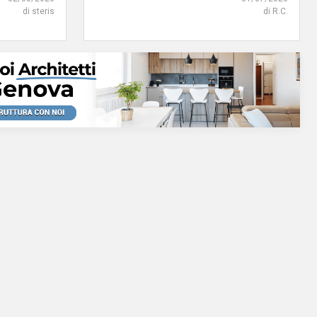
di steris
di R.C.