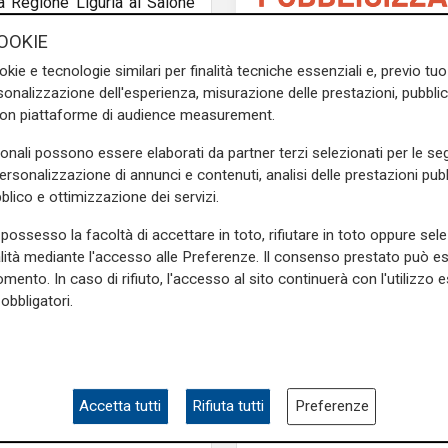
la
Regione Liguria
al
Salone
 anno consecutivo lo “Spazio
OOKIE
nto di incontro tra pubblico,
okie e tecnologie similari per finalità tecniche essenziali e, previo t
onalizzazione dell'esperienza, misurazione delle prestazioni, pubblic
itori liguri, presenti con le
con piattaforme di audience measurement.
rdinati dalla
Fondazione De
sonali possono essere elaborati da partner terzi selezionati per le seg
ti tra presentazioni, dialoghi
personalizzazione di annunci e contenuti, analisi delle prestazioni pubbl
frendo una panoramica della
blico e ottimizzazione dei servizi.
possesso la facoltà di accettare in toto, rifiutare in toto oppure sele
eso e di quanto il comparto
alità mediante l'accesso alle Preferenze. Il consenso prestato può 
mona Ferro
, vicepresidente
mento. In caso di rifiuto, l'accesso al sito continuerà con l'utilizzo e
to la presenza sia di realtà
obbligatori.
L'artista
ente sul territorio, ribadendo
GOG, Notturni en plein 
agosto a Palazzo Duc
ettore attraverso iniziative
recital di Dmitry Yudi
viaggio tra Bach, Pou
Accetta tutti
Rifiuta tutti
Preferenze
ittore ligure
Mario Dentone
,
Griffes e Liszt
ova dell’autore.