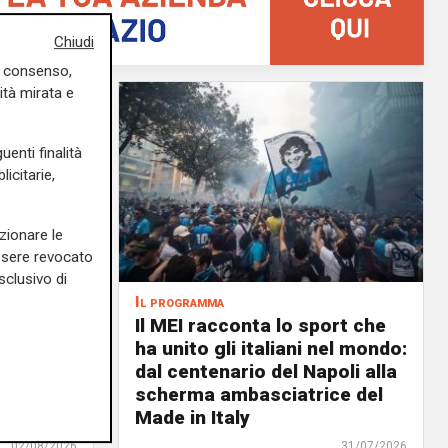
Chiudi
uo consenso,
ità mirata e
uenti finalità
icitarie,
zionare le
essere revocato
sclusivo di
Il programma
air, il 6
Il MEI racconta lo sport che
ale il
ha unito gli italiani nel mondo:
n: un
dal centenario del Napoli alla
lenc,
scherma ambasciatrice del
Made in Italy
02/08/2026
31/07/2026