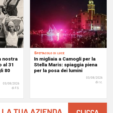
Spettacolo di luce
a nostra
In migliaia a Camogli per la
o al 31
Stella Maris: spiaggia piena
li 80
per la posa dei lumini
03/08/2026
di r.c.
03/08/2026
di F.S.