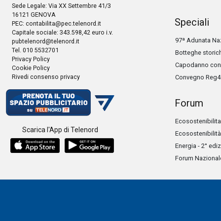
Sede Legale: Via XX Settembre 41/3
16121 GENOVA
Speciali
PEC:
contabilita@pec.telenord.it
Capitale sociale: 343.598,42 euro i.v.
97ª Adunata Naz
pubtelenord@telenord.it
Tel. 010 5532701
Botteghe storic
Privacy Policy
Capodanno con 
Cookie Policy
Rivedi consenso privacy
Convegno Reg4
Forum
Ecosostenibilita
Scarica l'App di Telenord
Ecosostenibilità
Energia - 2° edi
Forum Nazionale 