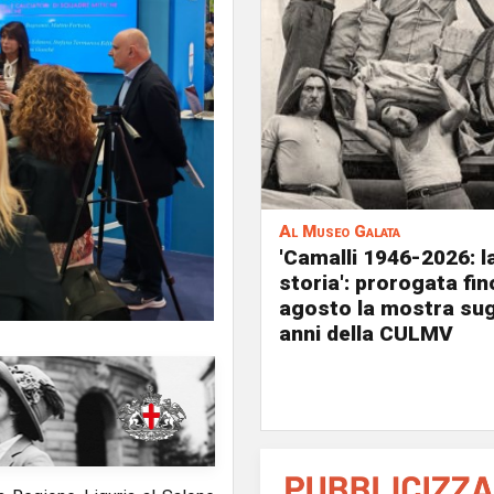
Al Museo Galata
'Camalli 1946-2026: l
storia': prorogata fin
agosto la mostra sug
anni della CULMV