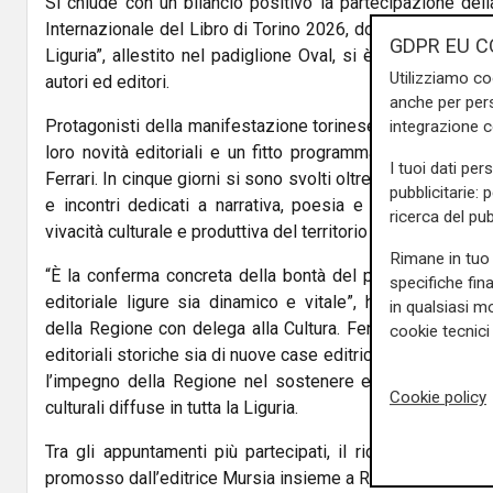
Si chiude con un bilancio positivo la partecipazione del
Internazionale del Libro di Torino 2026
, dove per il terzo
GDPR EU C
Liguria”, allestito nel padiglione Oval, si è confermato pu
Utilizziamo co
autori ed editori.
anche per pers
Protagonisti della manifestazione torinese sono stati 37 ed
integrazione 
loro novità editoriali e un fitto programma di eventi coo
I tuoi dati per
Ferrari
. In cinque giorni si sono svolti oltre 60 appuntamen
pubblicitarie: 
e incontri dedicati a narrativa, poesia e saggistica, of
ricerca del pub
vivacità culturale e produttiva del territorio ligure.
Rimane in tuo 
“È la conferma concreta della bontà del percorso intrapr
specifiche fin
editoriale ligure sia dinamico e vitale”, ha dichiarato
Si
in qualsiasi mo
della Regione con delega alla Cultura. Ferro ha sottolinea
cookie tecnici 
editoriali storiche sia di nuove case editrici nate recentem
l’impegno della Regione nel sostenere e valorizzare il s
Cookie policy
culturali diffuse in tutta la Liguria.
Tra gli appuntamenti più partecipati, il ricordo dello scr
promosso dall’editrice
Mursia
insieme a Rita Migliaro, ved